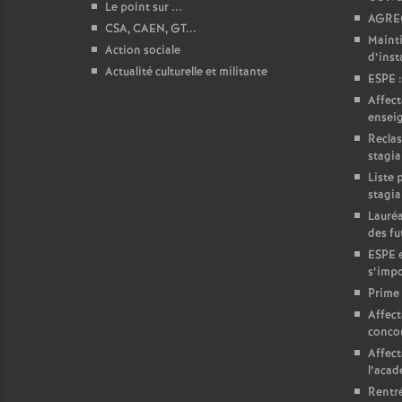
r
Le point sur ...
AGREG
CSA, CAEN, GT...
é
Mainti
Action sociale
d’insta
Actualité culturelle et militante
ESPE :
O
Affect
ensei
r
Reclas
stagia
l
Liste 
stagia
Lauréa
é
des fu
ESPE e
a
s’impo
Prime 
n
Affect
conco
Affect
s
l’aca
Rentré