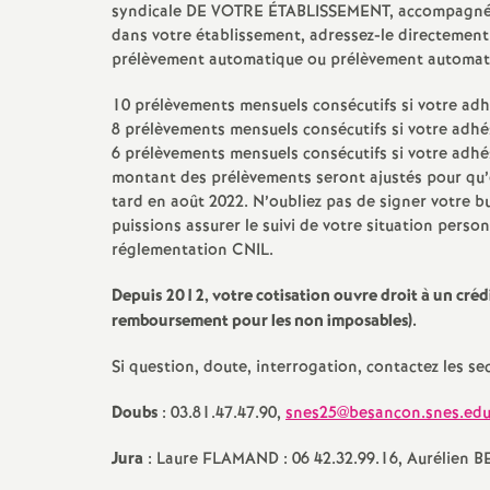
e
syndicale DE VOTRE ÉTABLISSEMENT, accompagné, s
dans votre établissement, adressez-le directement
prélèvement automatique ou prélèvement automati
s
10 prélèvements mensuels consécutifs si votre adh
E
8 prélèvements mensuels consécutifs si votre adhé
6 prélèvements mensuels consécutifs si votre adhé
n
montant des prélèvements seront ajustés pour qu’en 
tard en août 2022. N’oubliez pas de signer votre b
puissions assurer le suivi de votre situation perso
s
réglementation CNIL.
e
Depuis 2012, votre cotisation ouvre droit à un créd
remboursement pour les non imposables).
i
Si question, doute, interrogation, contactez les se
g
Doubs
: 03.81.47.47.90,
snes25@besancon.snes.ed
n
Jura
: Laure FLAMAND : 06 42.32.99.16, Aurélien B