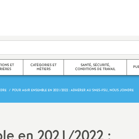
TIONS ET
CATÉGORIES ET
SANTÉ, SÉCURITÉ,
PU
RIÈRES
MÉTIERS
CONDITIONS DE TRAVAIL
NDRE
POUR AGIR ENSEMBLE EN 2021/2022 : ADHÉRER AU SNES-FSU, NOUS JOINDRE
e corps
Agrégés
 partiels,
Certifiés
Non Titulaires
le en 2021/2022 :
promotions