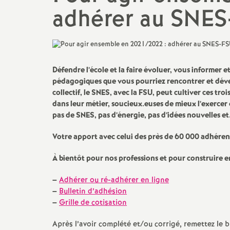
N
adhérer au SNES
Ils ont osé
Mutations
a
Le point sur ...
t
CSA, CAEN, GT...
Défendre l’école et la faire évoluer, vous informer e
i
pédagogiques que vous pourriez rencontrer et dévelo
Action sociale
collectif, le SNES, avec la FSU, peut cultiver ces tr
o
dans leur métier, soucieux.euses de mieux l’exercer 
Actualité culturelle et
pas de SNES, pas d’énergie, pas d’idées nouvelles et.
militante
n
Votre apport avec celui des près de 60 000 adhérent
a
À bientôt pour nos professions et pour construire en
–
Adhérer ou ré-adhérer en ligne
l
–
Bulletin d’adhésion
–
Grille de cotisation
d
Après l’avoir complété et/ou corrigé, remettez le b