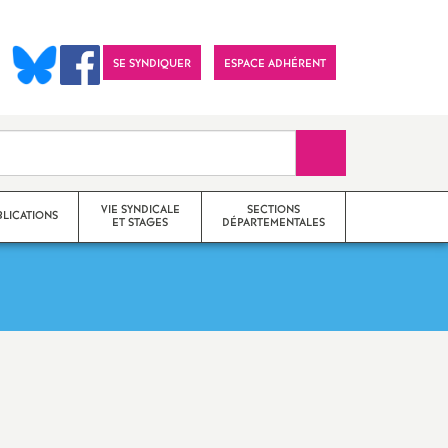
SE SYNDIQUER
ESPACE ADHÉRENT
Recherche sur le 
VIE SYNDICALE
SECTIONS
BLICATIONS
ET STAGES
DÉPARTEMENTALES
Actions
SNES 25 (Doubs)
Communiqués
SNES 39 (Jura)
Imprimer
Stages de formation
SNES 70 (Haute-Saône)
l'article
syndicale