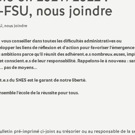
-FSU, nous joindre
PsyEN-DCIO
Retraités
TZR
t vous conseiller dans toutes les difficultés administratives ou
pper les liens de réflexion et d’action pour favoriser l’émergence
Vie scolaire : AED, AESH, CPE
ois ambitions parce qu’il réunit des adhérent.e.s nombreux.euses, imp
et conscient.e.s de leur responsabilité. Rappelons-le à nouveau : sa
.. pas de moyens...
.e.s du SNES est le garant de notre liberté.
semble l’école de la réussite pour tous.
ulletin pré-imprimé ci-joint au trésorier ou au responsable de la s