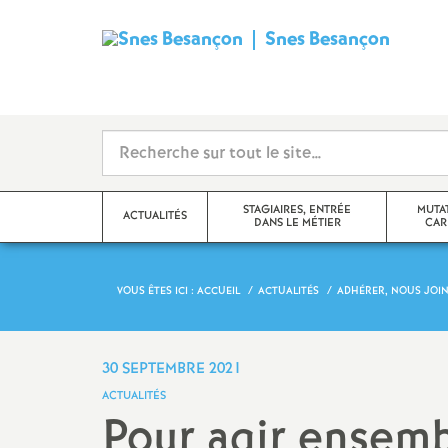
Snes Besançon
S
y
n
d
STAGIAIRES, ENTRÉE
MUTA
ACTUALITÉS
DANS LE MÉTIER
CAR
i
c
VOUS ÊTES ICI :
ACCUEIL
ACTUALITÉS
ADHÉRER, NOUS JOI
Adhérer, nous joindre
Changement d
a
Actualité des disciplines
Congés, temps
30 SEPTEMBRE 2021
statuts
t
ACTUALITÉS
Échos des établissements
Pour agir ensemb
Evaluations 