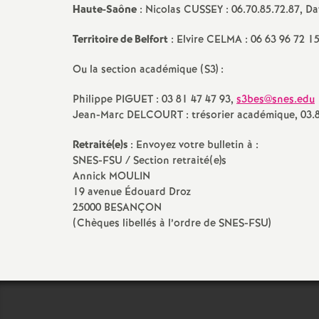
Haute-Saône
: Nicolas CUSSEY : 06.70.85.72.87, Da
e
Territoire de Belfort
: Elvire CELMA : 06 63 96 72 1
m
Ou la section académique (S3) :
e
Philippe PIGUET : 03 81 47 47 93,
s3bes@snes.edu
Jean-Marc DELCOURT : trésorier académique, 03.8
n
Retraité(e)s
: Envoyez votre bulletin à :
t
SNES-FSU / Section retraité(e)s
Annick MOULIN
19 avenue Édouard Droz
s
25000 BESANÇON
(Chèques libellés à l’ordre de SNES-FSU)
d
e
S