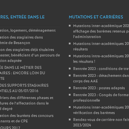
IRES, ENTRÉE DANS LE
MUTATIONS ET CARRIÈRES
Mutations inter-académique 202
lation, logement, déménagement
affichage des barèmes retenus p
l’administration
ation des stagiaires dans
démie de Besançon
Mutations inter-académiques 202
résultats
ion des stagiaires déjà titulaires
aster, bénéficiant d’un parcours de
Mutations intra-académiques 202
tion adaptée
les résultats
!
E DANS LE MÉTIER DES
Rentrée 2023 : conditions de tra
AIRES : ENCORE LOIN DU
Rentrée 2023 : détachement dan
TE
corps des AAE
 DES SUPPORTS STAGIAIRES
Rentrée 2023 : postes adaptés
TIELS AU 05/07/2016
Rentrée 2023 : Congés de forma
riers des différentes phases et
professionnelle
ures de l’affectation dans le
Mutations inter-académiques 20
d degré
vérification des barèmes
ation des lauréats des concours
Rendez-vous de carrière non fai
gnants et de CPE
2023/2024
OURS 2017