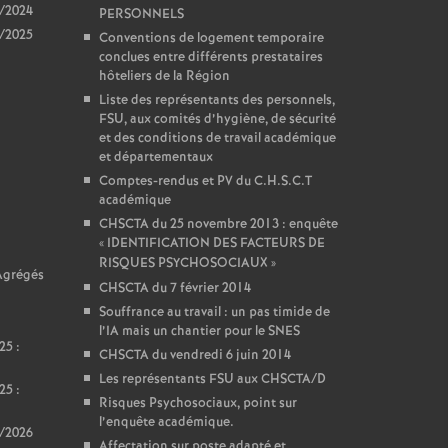
3/2024
PERSONNELS
4/2025
Conventions de logement temporaire
conclues entre différents prestataires
hôteliers de la Région
Liste des représentants des personnels,
FSU, aux comités d’hygiène, de sécurité
et des conditions de travail académique
et départementaux
Comptes-rendus et PV du C.H.S.C.T
académique
CHSCTA du 25 novembre 2013 : enquête
«
IDENTIFICATION DES FACTEURS DE
RISQUES PSYCHOSOCIAUX
»
 Agrégés
CHSCTA du 7 février 2014
Souffrance au travail : un pas timide de
l’IA mais un chantier pour le SNES
25 :
CHSCTA du vendredi 6 juin 2014
Les représentants FSU aux CHSCTA/D
25 :
Risques Psychosociaux, point sur
l’enquête académique.
5/2026
Affectation sur poste adapté et