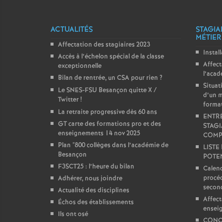
e
ACTUALITÉS
STAGIA
MÉTIER
c
Affectation des stagiaires 2023
Instal
Accès à l’échelon spécial de la classe
Affect
o
exceptionnelle
l’aca
Bilan de rentrée, un CSA pour rien
?
Situat
Le SNES-FSU Besançon quitte X /
n
d’un m
Twitter
!
forma
La retraite progressive dès 60 ans
d
ENTRÉ
GT carte des formations pro et des
STAGI
enseignements 14 nov 2025
COMP
d
Plan "800 collèges dans l’académie de
LISTE
Besançon
POTEN
e
F3SCT25 : l’heure du bilan
Calend
procéd
Adhérer, nous joindre
secon
Actualité des disciplines
g
Affect
Échos des établissements
ensei
Ils ont osé
CONC