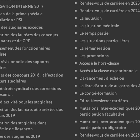
Rendez-vous de carrière en 202
ATION INTERNE 2017
Rendez-vous de carrière en 202
en de la prime spéciale
La mutation
llation : PSI
La situation médicale
 des stagiaires excédés
Le temps partiel
ation des lauréats des concours
gnants et de CPE
Les situations particulières
sement des fonctionnaires
La rémunération
ires
Les promotions
prévisionnelle des supports
Accès à la hors-classe
ires
Accès à la classe exceptionnelle
ts des concours 2018 : affectation
L’avancement d’échelon
turs stagiaires
La liste d’aptitude au corps des
t droit syndical : des corrections
Le congé-formation
sent...
Edito Newsletter carrières
d’activité pour les stagiaires
Mutations inter-académiques 20
ation des lauréats et lauréates des
participation facultative
urs 2019
Mutations inter-académiques 20
ation des stagiaires dans
participation obligatoire
démie de Besançon
Rendez-vous de carrière en 202
e des stagiaires 2019