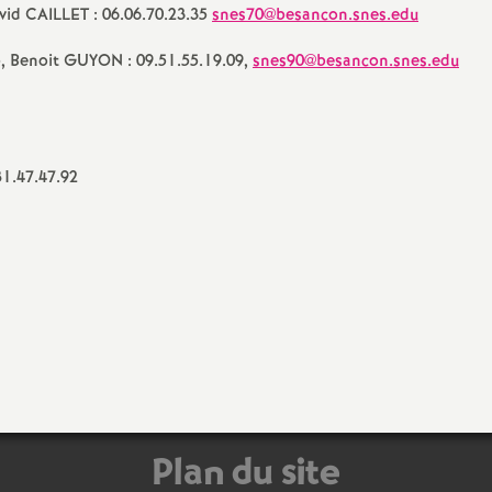
vid CAILLET : 06.06.70.23.35
snes70@besancon.snes.edu
5, Benoit GUYON : 09.51.55.19.09,
snes90@besancon.snes.edu
1.47.47.92
Plan du site