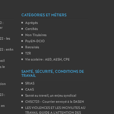
CATÉGORIES ET MÉTIERS
2 :
Agrégés
ar
Certifiés
Non Titulaires
2 - les
PsyEN-DCIO
Retraités
2 : enfin
TZR
Vie scolaire : AED, AESH, CPE
vail
s le
SANTÉ, SÉCURITÉ, CONDITIONS DE
TRAVAIL
SRIAS
tion
CAAS
23 :
Santé au travail, un enjeu syndical
CHSCT25 - Courrier envoyé à la DASEN
t en
LES VIOLENCES ET LES INCIVILITES AU
TRAVAIL GUIDE A L’ATTENTION DES