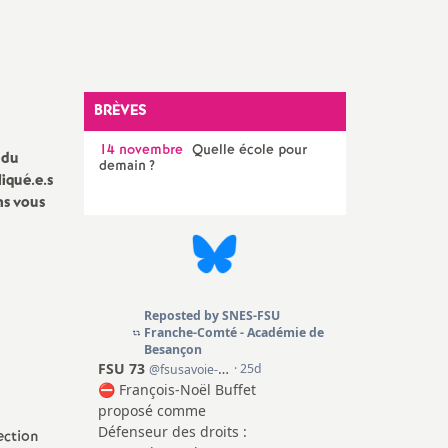
SNES 90 (T. de Belfort)
Congrès, instances et
élections internes
Elections professionnelles
BRÈVES
14 novembre
Quelle école pour
 du
demain
?
liqué.e.s
ns vous
ection