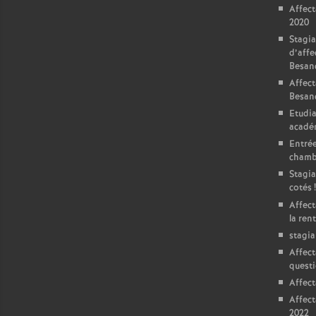
T
Affect
2020
o
Stagia
d’affe
Besan
u
Affect
Besan
r
Etudia
acadé
s
Entrée
chamb
Stagia
cotés
!
Affect
la ren
stagia
Affect
questi
Affect
Affect
2022