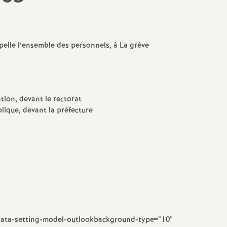
PsyEN-DCIO
Retraités
pelle l’ensemble des personnels, à La grève
TZR
Vie scolaire : AED, AESH, CPE
ion, devant le rectorat
lique, devant la préfecture
 data-setting-model-outlookbackground-type="10"