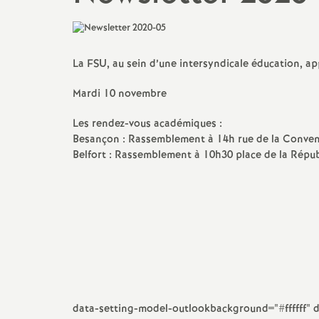
N
Ils ont osé
Mutations
a
Le point sur ...
La FSU, au sein d’une intersyndicale éducation, ap
t
CSA, CAEN, GT...
Mardi 10 novembre
i
Action sociale
Les rendez-vous académiques :
Besançon : Rassemblement à 14h rue de la Convent
o
Actualité culturelle et
Belfort : Rassemblement à 10h30 place de la Répub
militante
n
a
l
d
data-setting-model-outlookbackground="#ffffff"