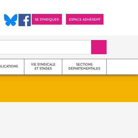
SE SYNDIQUER
ESPACE ADHÉRENT
Recherche sur le 
VIE SYNDICALE
SECTIONS
BLICATIONS
ET STAGES
DÉPARTEMENTALES
Actions
SNES 25 (Doubs)
Communiqués
SNES 39 (Jura)
Imprimer
Stages de formation
SNES 70 (Haute-Saône)
l'article
syndicale