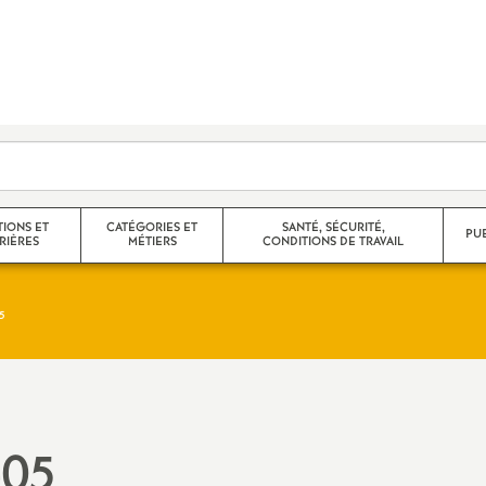
TIONS ET
CATÉGORIES ET
SANTÉ, SÉCURITÉ,
PU
RIÈRES
MÉTIERS
CONDITIONS DE TRAVAIL
5
e corps
Agrégés
 partiels,
Certifiés
Non Titulaires
-05
promotions