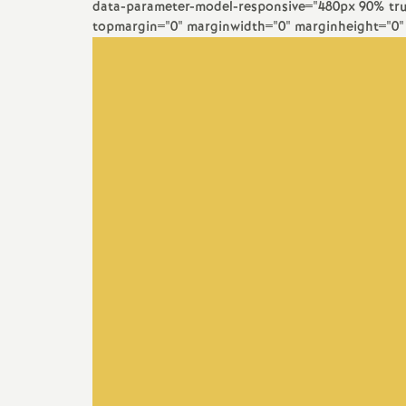
data-parameter-model-responsive="480px 90% tru
e
topmargin="0" marginwidth="0" marginheight="0" l
s
E
n
s
e
i
g
n