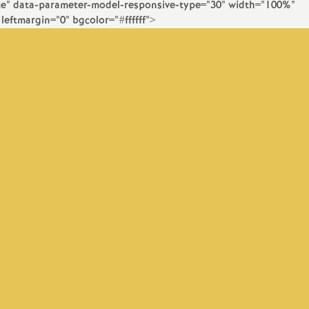
e" data-parameter-model-responsive-type="30" width="100%"
eftmargin="0" bgcolor="#ffffff">