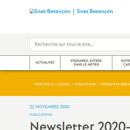
Snes Besançon
S
y
n
d
STAGIAIRES, ENTRÉE
MUTA
ACTUALITÉS
DANS LE MÉTIER
CAR
i
c
VOUS ÊTES ICI :
ACCUEIL
PUBLICATIONS
NEWSLETTER 2020-0
Adhérer, nous joindre
Changement d
a
Actualité des disciplines
Congés, temps
22 NOVEMBRE 2020
statuts
t
PUBLICATIONS
Échos des établissements
Newsletter 2020
Evaluations 