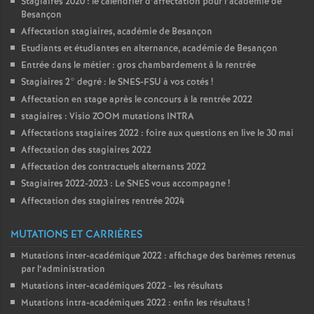
Stagiaires 2020 : le calendrier d’affectation pour l’académie de
Besançon
o
Affectation stagiaires, académie de Besançon
Etudiants et étudiantes en alternance, académie de Besançon
u
Entrée dans le métier : gros chambardement à la rentrée
Stagiaires 2° degré : le SNES-FSU à vos cotés
!
r
Affectation en stage après le concours à la rentrée 2022
stagiaires : Visio ZOOM mutations INTRA
s
Affectations stagiaires 2022 : foire aux questions en live le 30 mai
Affectation des stagiaires 2022
Affectation des contractuels alternants 2022
Stagiaires 2022-2023 : Le SNES vous accompagne
!
Affectation des stagiaires rentrée 2024
MUTATIONS ET CARRIÈRES
Mutations inter-académique 2022 : affichage des barèmes retenus
par l’administration
Mutations inter-académiques 2022 - les résultats
Mutations intra-académiques 2022 : enfin les résultats
!