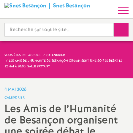
Snes Besançon
S
y
Reche
n
d
VOUS ÊTES ICI :
ACCUEIL
CALENDRIER
LES AMIS DE L’HUMANITÉ DE BESANÇON ORGANISENT UNE SOIRÉE DÉBAT LE
i
12 MAI À 20:00, SALLE BATTANT
c
4 MAI 2026
a
CALENDRIER
Les Amis de l’Humanité
t
de Besançon organisent
N
une soirée débat le