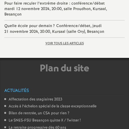
e
Pour faire reculer l’extrème droite : conférence/débat
mardi 12 novembre 2024, 20:00, salle Proudhon, Kursaal,
Besançon
m
Quelle école pour demain
? Conférence/débat, jeudi
e
21 novembre 2024, 20:00, Kursaal (salle Ory), Besançon
n
VOIR TOUS LES ARTICLES
t
Plan du site
s
d
ACTUALITÉS
Affectation des stagiaires 2023
e
Accès à l’échelon spécial de la classe exceptionnelle
Bilan de rentrée, un CSA pour rien
?
S
Le SNES-FSU Besançon quitte X / Twitter
!
La retraite progressive dès 60 ans