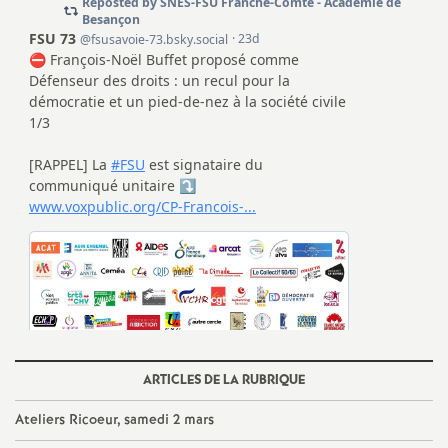
e
s
E
n
s
e
i
g
ARTICLES DE LA RUBRIQUE
n
Ateliers Ricoeur, samedi 2 mars