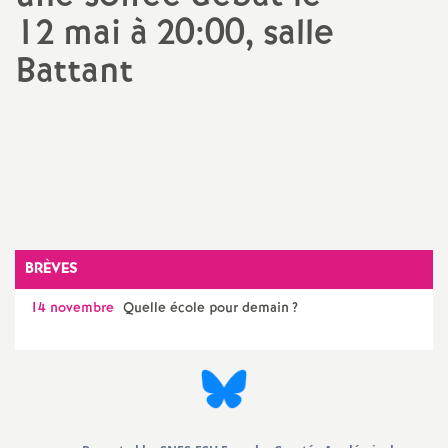
12 mai à 20:00, salle
a
Battant
t
Imprimer
l'article
i
o
n
BRÈVES
a
14 novembre
Quelle école pour demain
?
l
d