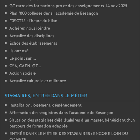
e
GT carte des formations pro et des enseignements 14 nov 2025
Plan "800 collèges dans l’académie de Besançon
c
F3SCT25 : l’heure du bilan
Adhérer, nous joindre
o
Actualité des disciplines
Échos des établissements
n
Ils ont osé
Le point sur ...
CSA, CAEN, GT...
d
Action sociale
Actualité culturelle et militante
d
STAGIAIRES, ENTRÉE DANS LE MÉTIER
e
Installation, logement, déménagement
Affectation des stagiaires dans l’académie de Besançon
g
Situation des stagiaires déjà titulaires d’un master, bénéficiant d’un
parcours de formation adaptée
r
ENTRÉE DANS LE MÉTIER DES STAGIAIRES : ENCORE LOIN DU
COMPTE