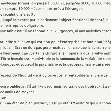
0 médecins formés, on passe à 3500. Et, jusqu’en 2000, 10 000 méd
on compte 10 000 médecins recrutés à l’étranger.
 régulations 2 et 3 :
, Juppé fait voter par le parlement l’objectif national de santé, pu
en entreprise obligatoire.
une faiblesse : il ne répond ni aux urgences, ni aux maladies chro
t industrielle
; ce qui est bon pour l’entreprise est bon pour l’hôp
s coût
; l’État ne doit pas gérer mais veiller à ce que la concurren
 l’aéronautique : certains chirurgiens n’opèrent que la valve mitr
, l’être humain est imprévisible et le summum de la variabilité c’est
ogiques et sociaux) la psychiatrie et la pédopsychiatrie qui a été
irecteur de l’hôpital vient du privé
; or la rentabilité financière ce 
ense publique : l’État fixe désormais les tarifs des hôpitaux. Être
 avec moins de moyens.
inue
!
 : «
un état de bien portant, c’est un état transitoire qui n’annon