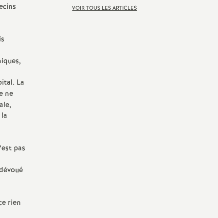
ecins
VOIR TOUS LES ARTICLES
is
niques,
ital. La
ce ne
ale,
 la
n’est pas
 dévoué
ce rien