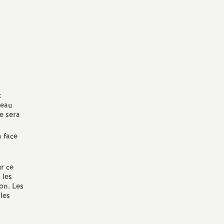
x
veau
e sera
 face
r ce
 les
on. Les
les