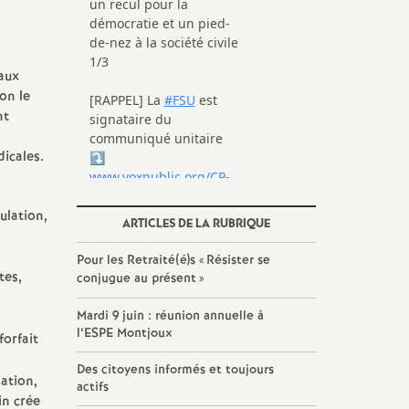
taux
on le
nt
dicales.
ulation,
ARTICLES DE LA RUBRIQUE
Pour les Retraité(é)s «
Résister se
tes,
conjugue au présent
»
Mardi 9 juin : réunion annuelle à
l’ESPE Montjoux
forfait
Des citoyens informés et toujours
lation,
actifs
in crée