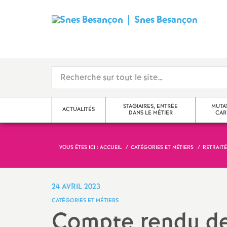
Snes Besançon
S
y
n
d
STAGIAIRES, ENTRÉE
MUTA
ACTUALITÉS
DANS LE MÉTIER
CAR
i
c
VOUS ÊTES ICI :
ACCUEIL
CATÉGORIES ET MÉTIERS
RETRAITÉ
Adhérer, nous joindre
Changement d
a
Actualité des disciplines
Congés, temps
24 AVRIL 2023
statuts
t
CATÉGORIES ET MÉTIERS
Échos des établissements
Compte rendu de 
Evaluations 