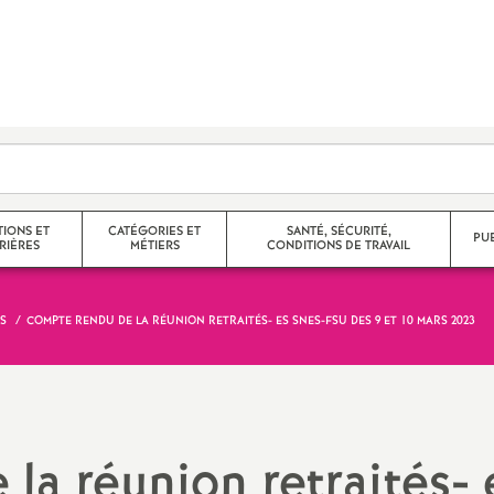
TIONS ET
CATÉGORIES ET
SANTÉ, SÉCURITÉ,
PU
RIÈRES
MÉTIERS
CONDITIONS DE TRAVAIL
S
COMPTE RENDU DE LA RÉUNION RETRAITÉS- ES SNES-FSU DES 9 ET 10 MARS 2023
e corps
Agrégés
 partiels,
Certifiés
Non Titulaires
la réunion retraités- 
promotions