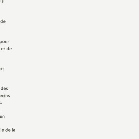
is
 de
 pour
 et de
urs
 des
ecins
t.
e
 un
le de la