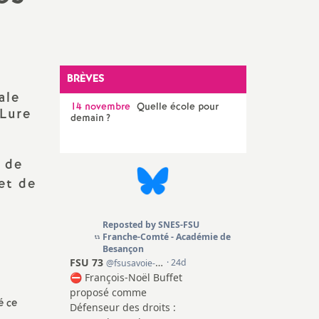
SNES 90 (T. de Belfort)
Congrès, instances et
élections internes
Elections professionnelles
BRÈVES
ale
14 novembre
Quelle école pour
 Lure
demain
?
 de
 et de
é ce