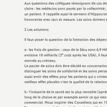
Aux questions des collègues témoignant de cas de 
e
claire : les médecins sont payés par la collectivité
;
un patient. Il rappelle aussi le serment d’Hippocra
c
honoraires avec tact et mesure. Les soins doivent ê
2 Les solutions
o
Il faut poser la question de la limitation des dépe
n
a- les frais de gestion : ceux de la Sécu sont 6,9 Mi
e
avoisine 18 milliards (2
coût après les USA)
; il f
d
montés au créneau.
Le panier de soins doit être décidé en concertation 
d
distinguer les soins de solidarité et les soins pers
aussi avoir des effets pour les patients qui y croie
e
meilleur effet placebo c’est la qualité de la relat
b- l’industrie de la santé est la plus rentable (aprè
g
long de la chaine et par exemple savoir ce qui vien
commercial. Nous inspirer des Canadiens qui en 192