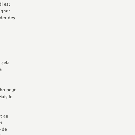
i est
oigner
der des
 cela
t
cebo peut
Mais le
ut au
et
é de