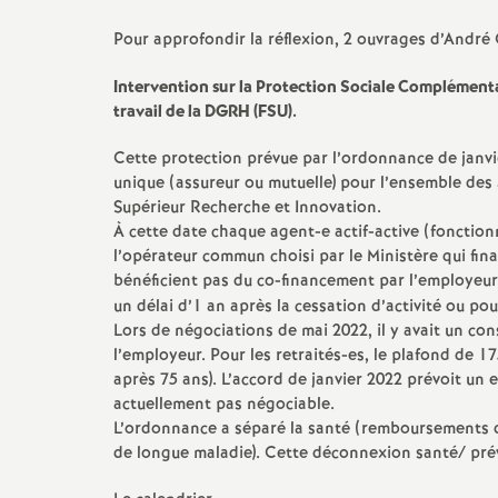
T
Pour approfondir la réflexion, 2 ouvrages d’André 
o
Intervention sur la Protection Sociale Complémenta
travail de la DGRH (FSU).
u
Cette protection prévue par l’ordonnance de janvi
r
unique (assureur ou mutuelle) pour l’ensemble des
Supérieur Recherche et Innovation.
s
À cette date chaque agent-e actif-active (fonctionn
l’opérateur commun choisi par le Ministère qui finan
bénéficient pas du co-financement par l’employeur
un délai d’1 an après la cessation d’activité ou pou
Lors de négociations de mai 2022, il y avait un con
l’employeur. Pour les retraités-es, le plafond de 
après 75 ans). L’accord de janvier 2022 prévoit u
actuellement pas négociable.
L’ordonnance a séparé la santé (remboursements d
de longue maladie). Cette déconnexion santé/ pr