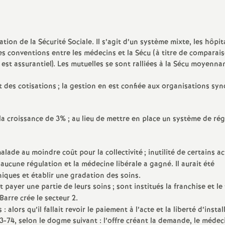
ion de la Sécurité Sociale. Il s’agit d’un système mixte, les hôpi
des conventions entre les médecins et la Sécu (à titre de comparais
est assurantiel). Les mutuelles se sont ralliées à la Sécu moyenna
t des cotisations
; la gestion en est confiée aux organisations syn
la croissance de 3%
; au lieu de mettre en place un système de rég
malade au moindre coût pour la collectivité
; inutilité de certains ac
eu aucune régulation et la médecine libérale a gagné. Il aurait été
niques et établir une gradation des soins.
t payer une partie de leurs soins
; sont institués la franchise et le 
 Barre crée le secteur 2.
 alors qu’il fallait revoir le paiement à l’acte et la liberté d’instal
-74, selon le dogme suivant : l’offre créant la demande, le médec