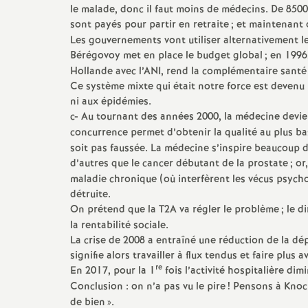
le malade, donc il faut moins de médecins. De 850
e
sont payés pour partir en retraite
; et maintenant 
Les gouvernements vont utiliser alternativement les
m
Bérégovoy met en place le budget global
; en 1996
Hollande avec l’ANI, rend la complémentaire santé 
e
Ce système mixte qui était notre force est devenu 
ni aux épidémies.
c- Au tournant des années 2000, la médecine devien
n
concurrence permet d’obtenir la qualité au plus ba
soit pas faussée. La médecine s’inspire beaucoup de
t
d’autres que le cancer débutant de la prostate
; or
maladie chronique (où interfèrent les vécus psychol
s
détruite.
On prétend que la T2A va régler le problème
; le d
d
la rentabilité sociale.
La crise de 2008 a entraîné une réduction de la dép
signifie alors travailler à flux tendus et faire plus
e
re
En 2017, pour la 1
fois l’activité hospitalière dim
Conclusion : on n’a pas vu le pire
! Pensons à Knock
S
de bien
».