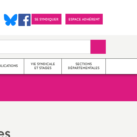
SE SYNDIQUER
ESPACE ADHÉRENT
Recherche sur le 
VIE SYNDICALE
SECTIONS
BLICATIONS
ET STAGES
DÉPARTEMENTALES
Actions
SNES 25 (Doubs)
Communiqués
SNES 39 (Jura)
Imprimer
Stages de formation
SNES 70 (Haute-Saône)
es
l'article
syndicale