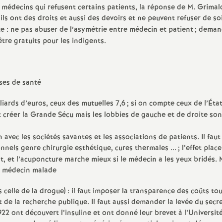
médecins qui refusent certains patients, la réponse de M. Grimald
 ils ont des droits et aussi des devoirs et ne peuvent refuser de s
te : ne pas abuser de l’asymétrie entre médecin et patient
; deman
tre gratuits pour les indigents.
nses de santé
lliards d’euros, ceux des mutuelles 7,6
; si on compte ceux de l’État
aut créer la Grande Sécu mais les lobbies de gauche et de droite son
avec les sociétés savantes et les associations de patients. Il faut
onnels genre chirurgie esthétique, cures thermales ...
; l’effet pla
nt, et l’acuponcture marche mieux si le médecin a les yeux bridés. 
ion médecin malade
s celle de la drogue) : il faut imposer la transparence des coûts to
t de la recherche publique. Il faut aussi demander la levée du secr
2 ont découvert l’insuline et ont donné leur brevet à l’Universit