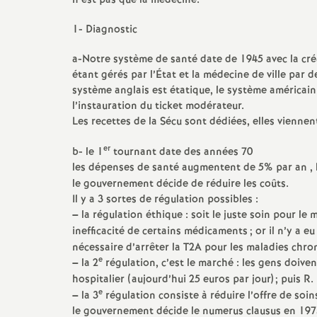
n’est pas que la médecine.
e
1- Diagnostic
s
a-Notre système de santé date de 1945 avec la créat
étant gérés par l’État et la médecine de ville par 
E
système anglais est étatique, le système américain 
l’instauration du ticket modérateur.
n
Les recettes de la Sécu sont dédiées, elles viennen
er
s
b- le 1
tournant date des années 70
les dépenses de santé augmentent de 5% par an , 
le gouvernement décide de réduire les coûts.
e
Il y a 3 sortes de régulation possibles :
–
la régulation éthique : soit le juste soin pour le 
i
inefficacité de certains médicaments
; or il n’y a 
nécessaire d’arrêter la T2A pour les maladies chro
g
e
–
la 2
régulation, c’est le marché : les gens doiven
hospitalier (aujourd’hui 25 euros par jour)
; puis R.
e
n
–
la 3
régulation consiste à réduire l’offre de soins :
le gouvernement décide le numerus clausus en 1973