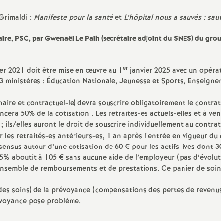
Grimaldi :
Manifeste pour la santé
et
L’hôpital nous a sauvés : sau
ire, PSC, par Gwenaël Le Paih (secrétaire adjoint du SNES) du gro
er
er 2021 doit être mise en œuvre au 1
janvier 2025 avec un opéra
 3 ministères : Éducation Nationale, Jeunesse et Sports, Enseign
aire et contractuel-le) devra souscrire obligatoirement le contrat
cera 50% de la cotisation . Les retraités-es actuels-elles et à ven
; ils/elles auront le droit de souscrire individuellement au contra
r les retraités-es antérieurs-es, 1 an après l’entrée en vigueur du 
sensus autour d’une cotisation de 60 € pour les actifs-ives dont 3
175% aboutit à 105 € sans aucune aide de l’employeur (pas d’évolu
n ensemble de remboursements et de prestations. Ce panier de soin
es soins) de la prévoyance (compensations des pertes de revenus
évoyance pose problème.