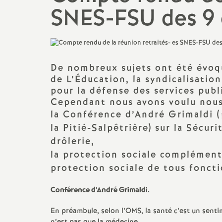
N
SNES-FSU des 9 
Ils ont osé
Mutations
a
Le point sur ...
t
CSA, CAEN, GT...
De nombreux sujets ont été évoqu
i
de L’Éducation, la syndicalisatio
Action sociale
pour la défense des services publ
o
Cependant nous avons voulu nous 
Actualité culturelle et
la Conférence d’André Grimaldi 
militante
n
la Pitié-Salpêtrière) sur la Sécu
drôlerie,
a
la protection sociale complément
protection sociale de tous fonct
l
Conférence d’André Grimaldi.
d
En préambule, selon l’OMS, la santé c’est un senti