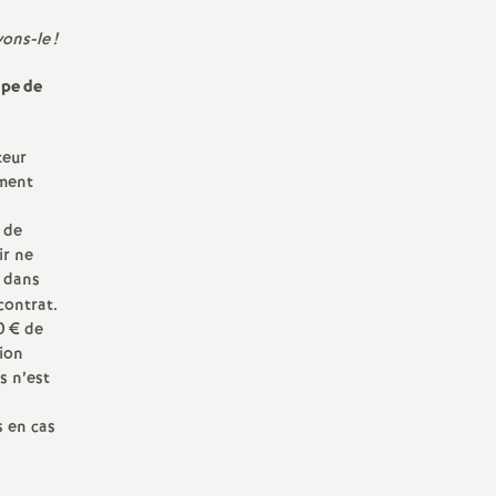
vons-le
!
upe de
teur
ement
 de
ir ne
t dans
contrat.
0 € de
tion
s n’est
 en cas