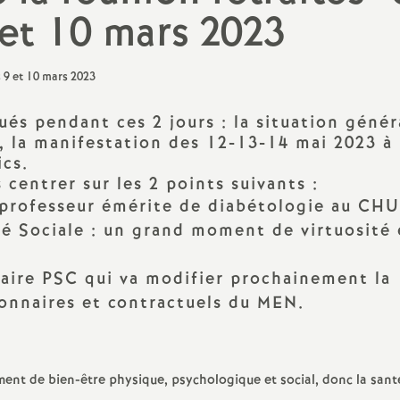
et 10 mars 2023
PsyEN-DCIO
Retraités
TZR
és pendant ces 2 jours : la situation génér
n, la manifestation des 12-13-14 mai 2023 à
Vie scolaire : AED, AESH, CPE
ics.
centrer sur les 2 points suivants :
(professeur émérite de diabétologie au CHU
rité Sociale : un grand moment de virtuosité
aire PSC qui va modifier prochainement la
ionnaires et contractuels du MEN.
ment de bien-être physique, psychologique et social, donc la sant