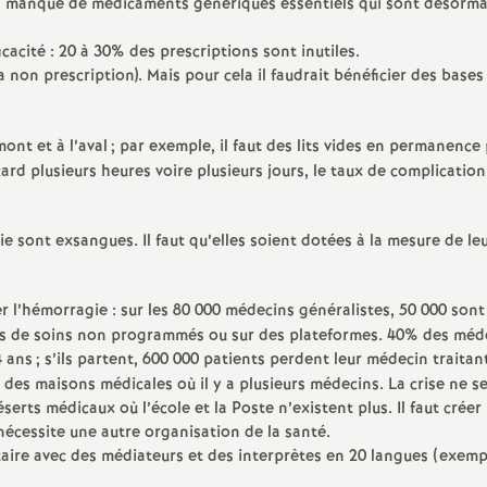
n manque de médicaments génériqués essentiels qui sont désorma
cacité : 20 à 30% des prescriptions sont inutiles.
la non prescription). Mais pour cela il faudrait bénéficier des bases
mont et à l’aval
; par exemple, il faut des lits vides en permanence
ard plusieurs heures voire plusieurs jours, le taux de complication
rie sont exsangues. Il faut qu’elles soient dotées à la mesure de le
er l’hémorragie : sur les 80 000 médecins généralistes, 50 000 sont
tres de soins non programmés ou sur des plateformes. 40% des méd
4 ans
; s’ils partent, 600 000 patients perdent leur médecin traitan
es maisons médicales où il y a plusieurs médecins. La crise ne s
rts médicaux où l’école et la Poste n’existent plus. Il faut créer
nécessite une autre organisation de la santé.
aire avec des médiateurs et des interprètes en 20 langues (exemp