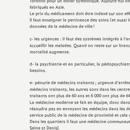
r
Toronto pour un dollar symbolique. Aujourd’hui o
fabriqués en Asie.
é
Le prix du médicament doit être indexé sur son effi
Il faut enseigner la pertinence des soins (et aussi 
données de la médecine de ville
!
O
c- les urgences : il faut des systèmes intégrés à l’a
r
accueillir les malades. Quand on reste sur un branc
mortalité augmente.
l
d- la psychiatrie et en particulier, la pédopsychiat
besoins.
é
e- pénurie de médecins traitants
; urgence d’arrêt
a
médecins traitants, les autres sont dans les cen
traitants ont plus de 60 ans et 6 000 ont plus de 6
n
La médecine moderne se fait en équipe, donc dans d
résoudra pas en envoyant les médecins dans les dése
service public de la médecine de proximité et cela 
s
Dans les quartiers il faut une médecine communaut
Seine st Denis).