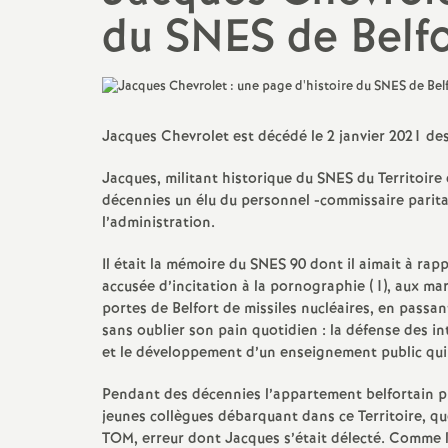
N
du SNES de Belfo
Ils ont osé
Mutations
a
Le point sur ...
t
CSA, CAEN, GT...
Jacques Chevrolet est décédé le 2 janvier 2021 des
i
Action sociale
Jacques, militant historique du SNES du Territoire 
décennies un élu du personnel -commissaire parita
o
Actualité culturelle et
l’administration.
militante
n
Il était la mémoire du SNES 90 dont il aimait à rapp
accusée d’incitation à la pornographie (1), aux ma
a
portes de Belfort de missiles nucléaires, en passan
sans oublier son pain quotidien : la défense des int
et le développement d’un enseignement public qui p
l
Pendant des décennies l’appartement belfortain pui
d
jeunes collègues débarquant dans ce Territoire, que 
TOM, erreur dont Jacques s’était délecté. Comme l