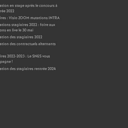
ation en stage après le concours à
trée 2022
ires : Visio ZOOM mutations INTRA
ations stagiaires 2022 : foire aux
ons en live le 30 mai
ation des stagiaires 2022
ation des contractuels alternants
ires 2022-2023 : Le SNES vous
pagne
!
ation des stagiaires rentrée 2024