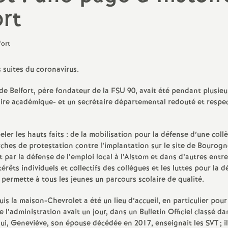
rt
PsyEN-DCIO
Retraités
TZR
 suites du coronavirus.
Vie scolaire : AED, AESH, CPE
de Belfort, père fondateur de la FSU 90, avait été pendant plusieu
ire académique- et un secrétaire départemental redouté et respe
eler les hauts faits : de la mobilisation pour la défense d’une coll
rches de protestation contre l’implantation sur le site de Bourogn
t par la défense de l’emploi local à l’Alstom et dans d’autres entre
érêts individuels et collectifs des collègues et les luttes pour la 
ermette à tous les jeunes un parcours scolaire de qualité.
s la maison-Chevrolet a été un lieu d’accueil, en particulier pour
l’administration avait un jour, dans un Bulletin Officiel classé da
ui, Geneviève, son épouse décédée en 2017, enseignait les SVT
; 