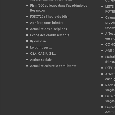
COMP
Plan "800 collèges dans l’académie de
LISTE
e
Besançon
POTEN
F3SCT25 : l’heure du bilan
Calend
c
procéd
Adhérer, nous joindre
secon
Actualité des disciplines
o
Affect
Échos des établissements
ensei
Ils ont osé
CONC
n
Le point sur ...
AGREG
CSA, CAEN, GT...
Mainti
Action sociale
d
d’insta
Actualité culturelle et militante
ESPE :
d
Affect
ensei
Reclas
e
stagia
Liste 
g
stagia
Lauréa
des fu