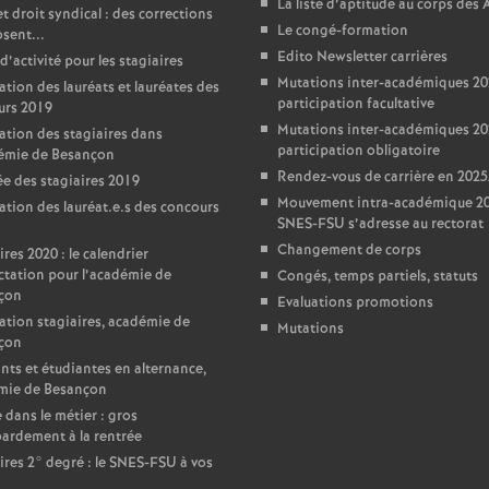
La liste d’aptitude au corps des
t droit syndical : des corrections
Le congé-formation
sent...
Edito Newsletter carrières
d’activité pour les stagiaires
Mutations inter-académiques 20
ation des lauréats et lauréates des
participation facultative
urs 2019
Mutations inter-académiques 20
ation des stagiaires dans
participation obligatoire
démie de Besançon
Rendez-vous de carrière en 202
e des stagiaires 2019
Mouvement intra-académique 202
ation des lauréat.e.s des concours
SNES-FSU s’adresse au rectorat
Changement de corps
ires 2020 : le calendrier
ctation pour l’académie de
Congés, temps partiels, statuts
çon
Evaluations promotions
ation stagiaires, académie de
Mutations
çon
nts et étudiantes en alternance,
mie de Besançon
 dans le métier : gros
ardement à la rentrée
ires 2° degré : le SNES-FSU à vos