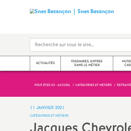
Snes Besançon
S
y
n
d
STAGIAIRES, ENTRÉE
MUTA
ACTUALITÉS
DANS LE MÉTIER
CAR
i
c
VOUS ÊTES ICI :
ACCUEIL
CATÉGORIES ET MÉTIERS
RETRAITÉ
Adhérer, nous joindre
Changement d
a
Actualité des disciplines
Congés, temps
11 JANVIER 2021
statuts
t
CATÉGORIES ET MÉTIERS
Échos des établissements
Jacques Chevrole
Evaluations 