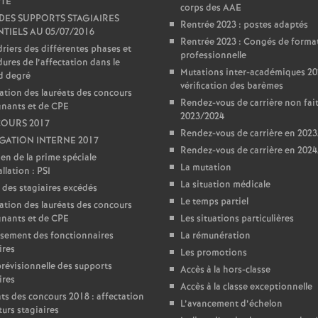
TE
corps des AAE
 DES SUPPORTS STAGIAIRES
Rentrée 2023 : postes adaptés
TIELS AU 05/07/2016
Rentrée 2023 : Congés de forma
riers des différentes phases et
professionnelle
ures de l’affectation dans le
Mutations inter-académiques 20
d degré
vérification des barèmes
ation des lauréats des concours
Rendez-vous de carrière non fai
gnants et de CPE
2023/2024
OURS 2017
Rendez-vous de carrière en 202
ATION INTERNE 2017
Rendez-vous de carrière en 202
en de la prime spéciale
La mutation
llation : PSI
La situation médicale
 des stagiaires excédés
Le temps partiel
ation des lauréats des concours
gnants et de CPE
Les situations particulières
sement des fonctionnaires
La rémunération
ires
Les promotions
prévisionnelle des supports
Accès à la hors-classe
ires
Accès à la classe exceptionnelle
ts des concours 2018 : affectation
L’avancement d’échelon
turs stagiaires