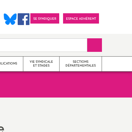
SE SYNDIQUER
ESPACE ADHÉRENT
Recherche sur le 
VIE SYNDICALE
SECTIONS
BLICATIONS
ET STAGES
DÉPARTEMENTALES
Actions
SNES 25 (Doubs)
Communiqués
SNES 39 (Jura)
Imprimer
Stages de formation
SNES 70 (Haute-Saône)
e
l'article
syndicale