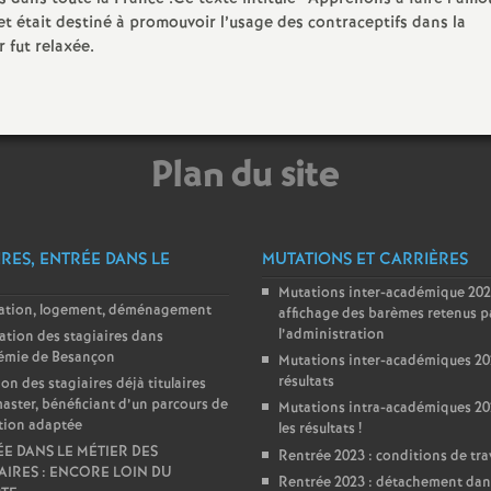
t était destiné à promouvoir l’usage des contraceptifs dans la
 fut relaxée.
Plan du site
IRES, ENTRÉE DANS LE
MUTATIONS ET CARRIÈRES
Mutations inter-académique 202
lation, logement, déménagement
affichage des barèmes retenus p
l’administration
ation des stagiaires dans
démie de Besançon
Mutations inter-académiques 202
résultats
ion des stagiaires déjà titulaires
aster, bénéficiant d’un parcours de
Mutations intra-académiques 202
tion adaptée
les résultats
!
E DANS LE MÉTIER DES
Rentrée 2023 : conditions de tra
AIRES : ENCORE LOIN DU
Rentrée 2023 : détachement dan