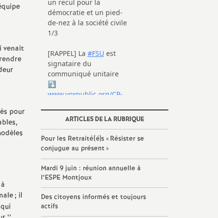
’équipe
i venait
 rendre
deur
cès pour
ARTICLES DE LA RUBRIQUE
ables,
modèles
Pour les Retraité(é)s «
Résister se
conjugue au présent
»
Mardi 9 juin : réunion annuelle à
l’ESPE Montjoux
 à
nale
; il
Des citoyens informés et toujours
 qui
actifs
r ‘’