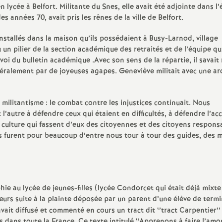
n lycée à Belfort. Militante du Snes, elle avait été adjointe dans l
 années 70, avait pris les rênes de la ville de Belfort.
nstallés dans la maison qu’ils possédaient à Busy-Larnod, village
un pilier de la section académique des retraités et de l’équipe qu
voi du bulletin académique .Avec son sens de la répartie, il savait
néralement par de joyeuses agapes. Geneviève militait avec une ar
militantisme : le combat contre les injustices continuait. Nous
t l’autre à défendre ceux qui étaient en difficultés, à défendre l’ac
e culture qui fassent d’eux des citoyennes et des citoyens respons
Ils furent pour beaucoup d’entre nous tour à tour des guides, des 
ie au lycée de jeunes-filles (lycée Condorcet qui était déjà mixte
urs suite à la plainte déposée par un parent d’une élève de termi
avait diffusé et commenté en cours un tract dit ‘’tract Carpentier’’
 dans toute la France .Ce texte intitulé ‘’Apprenons à faire l’amou