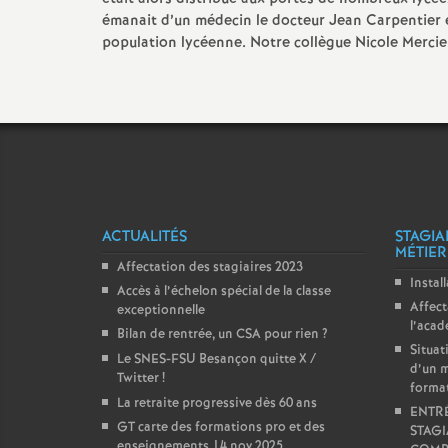
e
émanait d’un médecin le docteur Jean Carpentier e
population lycéenne. Notre collègue Nicole Mercier
m
e
n
t
ACTUALITÉS
STAGIA
MÉTIER
Affectation des stagiaires 2023
s
Instal
Accès à l’échelon spécial de la classe
Affect
exceptionnelle
d
l’aca
Bilan de rentrée, un CSA pour rien
?
Situat
Le SNES-FSU Besançon quitte X /
d’un m
e
Twitter
!
forma
La retraite progressive dès 60 ans
ENTRÉ
S
GT carte des formations pro et des
STAGI
enseignements 14 nov 2025