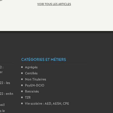
VOIR TOUS LES ARTICLES
CATÉGORIES ET MÉTIERS
2 :
Agrégés
ar
Certifiés
Non Titulaires
2 - les
PsyEN-DCIO
Retraités
2 : enfin
TZR
Vie scolaire : AED, AESH, CPE
vail
s le