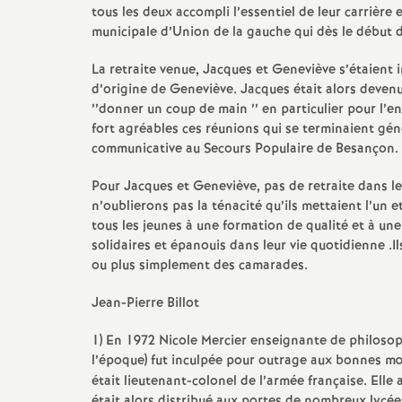
e
tous les deux accompli l’essentiel de leur carrière e
municipale d’Union de la gauche qui dès le début des
s
La retraite venue, Jacques et Geneviève s’étaient i
d’origine de Geneviève. Jacques était alors devenu 
E
’’donner un coup de main ’’ en particulier pour l’en
fort agréables ces réunions qui se terminaient gé
n
communicative au Secours Populaire de Besançon.
Pour Jacques et Geneviève, pas de retraite dans le 
s
n’oublierons pas la ténacité qu’ils mettaient l’un e
tous les jeunes à une formation de qualité et à un
e
solidaires et épanouis dans leur vie quotidienne .
ou plus simplement des camarades.
i
Jean-Pierre Billot
g
1) En 1972 Nicole Mercier enseignante de philosoph
l’époque) fut inculpée pour outrage aux bonnes mœ
n
était lieutenant-colonel de l’armée française. Elle 
était alors distribué aux portes de nombreux lycées