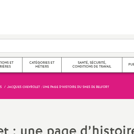
TIONS ET
CATÉGORIES ET
SANTÉ, SÉCURITÉ,
PU
RIÈRES
MÉTIERS
CONDITIONS DE TRAVAIL
S
JACQUES CHEVROLET : UNE PAGE D’HISTOIRE DU SNES DE BELFORT
e corps
Agrégés
 partiels,
Certifiés
Non Titulaires
t : une page d’histoir
promotions