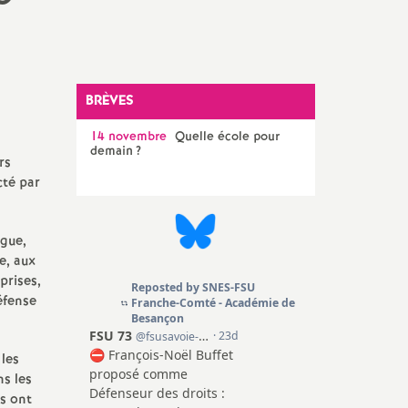
SNES 90 (T. de Belfort)
Congrès, instances et
élections internes
Elections professionnelles
BRÈVES
14 novembre
Quelle école pour
demain
?
rs
cté par
ègue,
e, aux
prises,
défense
 les
ns les
ils ont