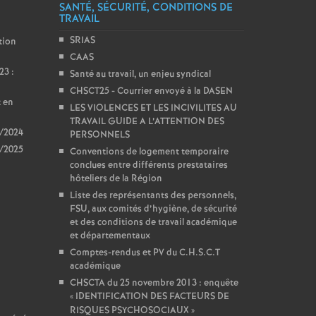
SANTÉ, SÉCURITÉ, CONDITIONS DE
TRAVAIL
SRIAS
tion
CAAS
23 :
Santé au travail, un enjeu syndical
CHSCT25 - Courrier envoyé à la DASEN
t en
LES VIOLENCES ET LES INCIVILITES AU
TRAVAIL GUIDE A L’ATTENTION DES
3/2024
PERSONNELS
4/2025
Conventions de logement temporaire
conclues entre différents prestataires
hôteliers de la Région
Liste des représentants des personnels,
FSU, aux comités d’hygiène, de sécurité
et des conditions de travail académique
et départementaux
Comptes-rendus et PV du C.H.S.C.T
académique
CHSCTA du 25 novembre 2013 : enquête
«
IDENTIFICATION DES FACTEURS DE
RISQUES PSYCHOSOCIAUX
»