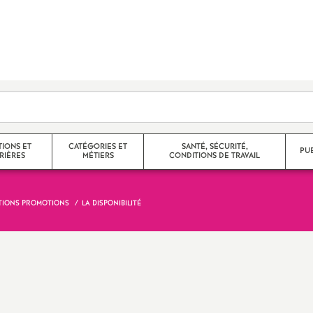
TIONS ET
CATÉGORIES ET
SANTÉ, SÉCURITÉ,
PU
RIÈRES
MÉTIERS
CONDITIONS DE TRAVAIL
TIONS PROMOTIONS
LA DISPONIBILITÉ
e corps
Agrégés
 partiels,
Certifiés
Non Titulaires
promotions