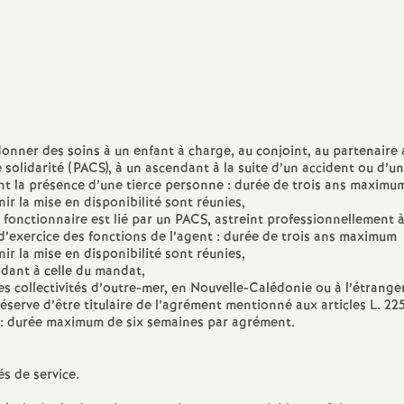
PsyEN-DCIO
Retraités
TZR
Vie scolaire : AED, AESH, CPE
onner des soins à un enfant à charge, au conjoint, au partenaire 
de solidarité (PACS), à un ascendant à la suite d’un accident ou d’u
nt la présence d’une tierce personne : durée de trois ans maximu
ir la mise en disponibilité sont réunies,
e fonctionnaire est lié par un PACS, astreint professionnellement à
u d’exercice des fonctions de l’agent : durée de trois ans maximum
ir la mise en disponibilité sont réunies,
ndant à celle du mandat,
s collectivités d’outre-mer, en Nouvelle-Calédonie ou à l’étrange
éserve d’être titulaire de l’agrément mentionné aux articles L. 225
es : durée maximum de six semaines par agrément.
és de service.