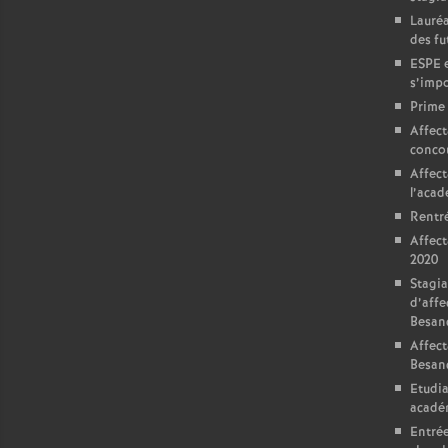
r
Lauréa
é
des fu
ESPE e
s’impo
O
Prime 
Affect
r
conco
Affect
l
l’aca
Rentré
Affect
é
2020
Stagia
a
d’affe
Besan
n
Affect
Besan
Etudia
s
acadé
Entrée