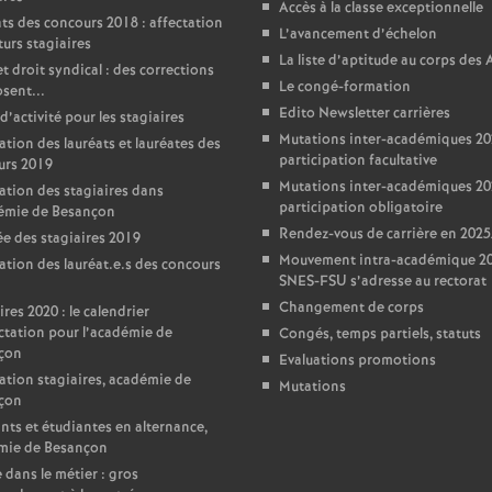
Accès à la classe exceptionnelle
ts des concours 2018 : affectation
L’avancement d’échelon
turs stagiaires
La liste d’aptitude au corps des
t droit syndical : des corrections
Le congé-formation
sent...
Edito Newsletter carrières
d’activité pour les stagiaires
Mutations inter-académiques 20
ation des lauréats et lauréates des
participation facultative
urs 2019
Mutations inter-académiques 20
ation des stagiaires dans
participation obligatoire
démie de Besançon
Rendez-vous de carrière en 202
e des stagiaires 2019
Mouvement intra-académique 202
ation des lauréat.e.s des concours
SNES-FSU s’adresse au rectorat
Changement de corps
ires 2020 : le calendrier
ctation pour l’académie de
Congés, temps partiels, statuts
çon
Evaluations promotions
ation stagiaires, académie de
Mutations
çon
nts et étudiantes en alternance,
mie de Besançon
 dans le métier : gros