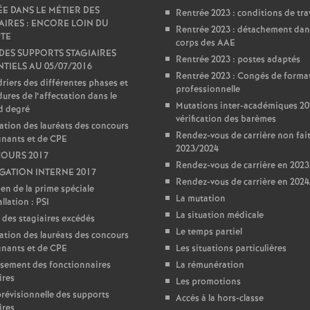
E DANS LE MÉTIER DES
Rentrée 2023 : conditions de tra
AIRES : ENCORE LOIN DU
Rentrée 2023 : détachement dan
TE
corps des AAE
 DES SUPPORTS STAGIAIRES
Rentrée 2023 : postes adaptés
TIELS AU 05/07/2016
Rentrée 2023 : Congés de forma
riers des différentes phases et
professionnelle
ures de l’affectation dans le
Mutations inter-académiques 20
d degré
vérification des barèmes
ation des lauréats des concours
Rendez-vous de carrière non fai
gnants et de CPE
2023/2024
OURS 2017
Rendez-vous de carrière en 202
ATION INTERNE 2017
Rendez-vous de carrière en 202
en de la prime spéciale
La mutation
llation : PSI
La situation médicale
 des stagiaires excédés
Le temps partiel
ation des lauréats des concours
gnants et de CPE
Les situations particulières
sement des fonctionnaires
La rémunération
ires
Les promotions
prévisionnelle des supports
Accès à la hors-classe
ires