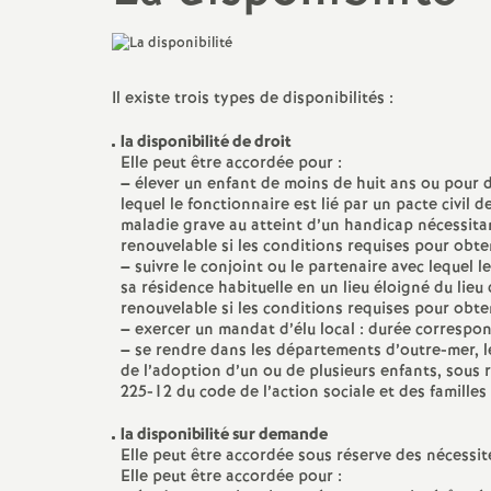
N
Ils ont osé
Mutations
a
Le point sur ...
Il existe trois types de disponibilités :
t
CSA, CAEN, GT...
la disponibilité de droit
Elle peut être accordée pour :
i
Action sociale
–
élever un enfant de moins de huit ans ou pour d
lequel le fonctionnaire est lié par un pacte civil 
o
maladie grave au atteint d’un handicap nécessita
Actualité culturelle et
renouvelable si les conditions requises pour obten
militante
–
suivre le conjoint ou le partenaire avec lequel l
n
sa résidence habituelle en un lieu éloigné du lie
renouvelable si les conditions requises pour obten
–
exercer un mandat d’élu local : durée correspo
a
–
se rendre dans les départements d’outre-mer, le
de l’adoption d’un ou de plusieurs enfants, sous r
l
225-12 du code de l’action sociale et des famill
la disponibilité sur demande
d
Elle peut être accordée sous réserve des nécessit
Elle peut être accordée pour :