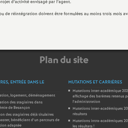
rojet d’activité envisagé par l’agent.
u de réintégration doivent être formulées au moins trois mois av
Plan du site
IRES, ENTRÉE DANS LE
MUTATIONS ET CARRIÈRES
Mutations inter-académique 202
lation, logement, déménagement
affichage des barèmes retenus p
l’administration
ation des stagiaires dans
démie de Besançon
Mutations inter-académiques 202
résultats
ion des stagiaires déjà titulaires
aster, bénéficiant d’un parcours de
Mutations intra-académiques 202
tion adaptée
les résultats
!