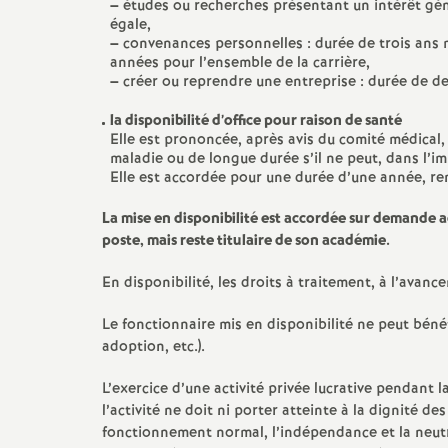
–
études ou recherches présentant un intérêt gén
e
égale,
–
convenances personnelles : durée de trois ans 
s
années pour l’ensemble de la carrière,
–
créer ou reprendre une entreprise : durée de 
E
la disponibilité d’office pour raison de santé
Elle est prononcée, après avis du comité médical,
maladie ou de longue durée s’il ne peut, dans l’i
n
Elle est accordée pour une durée d’une année, re
s
La mise en disponibilité est accordée sur demande ad
poste, mais reste titulaire de son académie.
e
En disponibilité, les droits à traitement, à l’avanc
i
Le fonctionnaire mis en disponibilité ne peut béné
adoption, etc.).
g
L’exercice d’une activité privée lucrative pendant 
l’activité ne doit ni porter atteinte à la dignité
n
fonctionnement normal, l’indépendance et la neutra