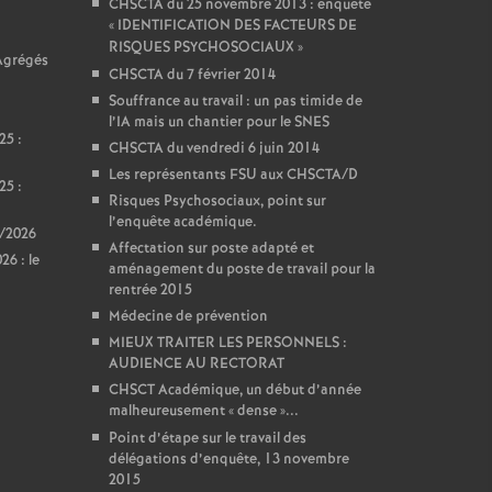
CHSCTA du 25 novembre 2013 : enquête
«
IDENTIFICATION DES FACTEURS DE
RISQUES PSYCHOSOCIAUX
»
 Agrégés
CHSCTA du 7 février 2014
Souffrance au travail : un pas timide de
l’IA mais un chantier pour le SNES
25 :
CHSCTA du vendredi 6 juin 2014
Les représentants FSU aux CHSCTA/D
25 :
Risques Psychosociaux, point sur
l’enquête académique.
5/2026
Affectation sur poste adapté et
6 : le
aménagement du poste de travail pour la
rentrée 2015
Médecine de prévention
MIEUX TRAITER LES PERSONNELS :
AUDIENCE AU RECTORAT
CHSCT Académique, un début d’année
malheureusement «
dense
»...
Point d’étape sur le travail des
délégations d’enquête, 13 novembre
2015