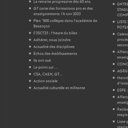
La retraite progressive dès 60 ans
ENTRÉ
e
GT carte des formations pro et des
STAGI
enseignements 14 nov 2025
COMP
Plan "800 collèges dans l’académie de
LISTE
c
Besançon
POTEN
F3SCT25 : l’heure du bilan
Calend
o
procéd
Adhérer, nous joindre
secon
Actualité des disciplines
n
Affect
Échos des établissements
ensei
Ils ont osé
CONC
d
Le point sur ...
AGREG
CSA, CAEN, GT...
Mainti
Action sociale
d
d’insta
Actualité culturelle et militante
ESPE :
e
Affect
ensei
Reclas
g
stagia
Liste 
stagia