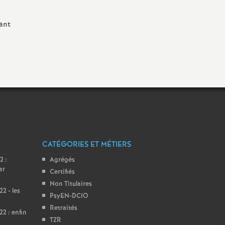
ant
CATÉGORIES ET MÉTIERS
2 :
Agrégés
ar
Certifiés
Non Titulaires
2 - les
PsyEN-DCIO
Retraités
2 : enfin
TZR