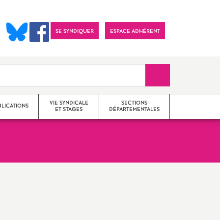
SE SYNDIQUER
ESPACE ADHÉRENT
Recherche sur le 
VIE SYNDICALE
SECTIONS
BLICATIONS
ET STAGES
DÉPARTEMENTALES
Actions
SNES 25 (Doubs)
Communiqués
SNES 39 (Jura)
Imprimer
Stages de formation
SNES 70 (Haute-Saône)
l'article
syndicale