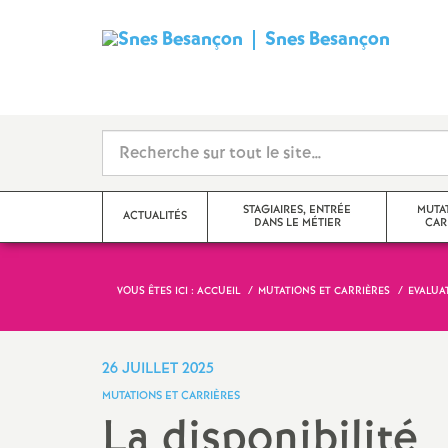
Snes Besançon
S
y
n
d
STAGIAIRES, ENTRÉE
MUTA
ACTUALITÉS
DANS LE MÉTIER
CAR
i
c
VOUS ÊTES ICI :
ACCUEIL
MUTATIONS ET CARRIÈRES
EVALUA
Adhérer, nous joindre
Changement d
a
Actualité des disciplines
Congés, temps
26 JUILLET 2025
statuts
t
MUTATIONS ET CARRIÈRES
Échos des établissements
La disponibilité
Evaluations 