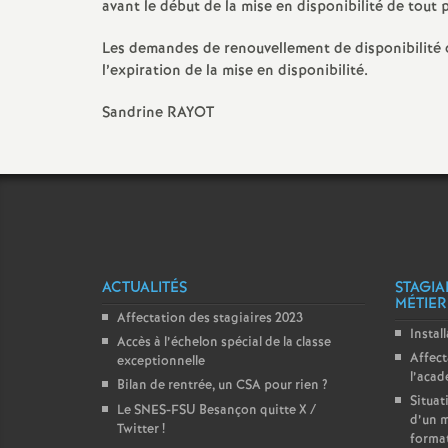
avant le début de la mise en disponibilité de tout p
e
Les demandes de renouvellement de disponibilité o
l’expiration de la mise en disponibilité.
m
Sandrine RAYOT
e
n
t
s
ACTUALITÉS
STAGIA
MÉTIER
Affectation des stagiaires 2023
d
Instal
Accès à l’échelon spécial de la classe
Affect
exceptionnelle
e
l’aca
Bilan de rentrée, un CSA pour rien
?
Situat
Le SNES-FSU Besançon quitte X /
d’un m
S
Twitter
!
forma