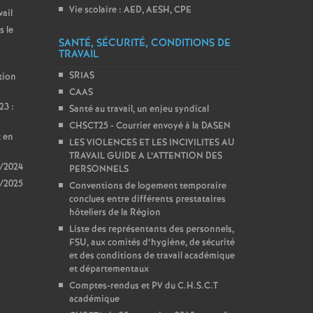
Vie scolaire : AED, AESH, CPE
vail
s le
SANTÉ, SÉCURITÉ, CONDITIONS DE
TRAVAIL
SRIAS
tion
CAAS
23 :
Santé au travail, un enjeu syndical
CHSCT25 - Courrier envoyé à la DASEN
t en
LES VIOLENCES ET LES INCIVILITES AU
TRAVAIL GUIDE A L’ATTENTION DES
3/2024
PERSONNELS
4/2025
Conventions de logement temporaire
conclues entre différents prestataires
hôteliers de la Région
Liste des représentants des personnels,
FSU, aux comités d’hygiène, de sécurité
et des conditions de travail académique
et départementaux
Comptes-rendus et PV du C.H.S.C.T
académique