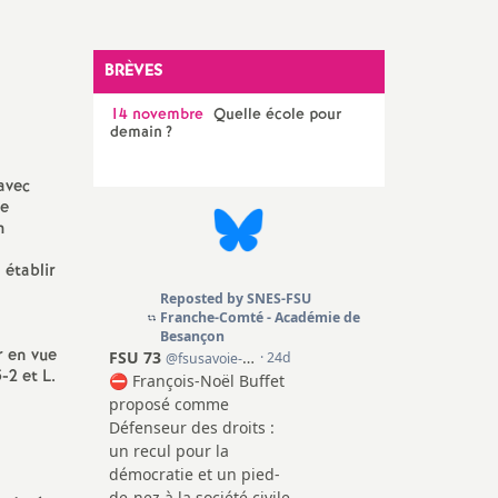
SNES 90 (T. de Belfort)
Congrès, instances et
élections internes
BRÈVES
Elections professionnelles
14 novembre
Quelle école pour
demain
?
avec
ne
m
 établir
r en vue
-2 et L.