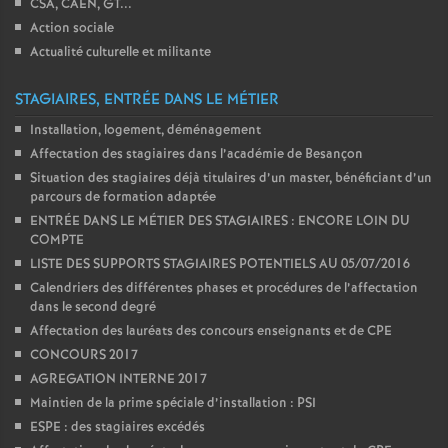
CSA, CAEN, GT...
é
Action sociale
Actualité culturelle et militante
O
STAGIAIRES, ENTRÉE DANS LE MÉTIER
r
Installation, logement, déménagement
Affectation des stagiaires dans l’académie de Besançon
l
Situation des stagiaires déjà titulaires d’un master, bénéficiant d’un
parcours de formation adaptée
ENTRÉE DANS LE MÉTIER DES STAGIAIRES : ENCORE LOIN DU
é
COMPTE
LISTE DES SUPPORTS STAGIAIRES POTENTIELS AU 05/07/2016
a
Calendriers des différentes phases et procédures de l’affectation
dans le second degré
n
Affectation des lauréats des concours enseignants et de CPE
CONCOURS 2017
s
AGREGATION INTERNE 2017
Maintien de la prime spéciale d’installation : PSI
ESPE : des stagiaires excédés
T