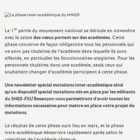
a
t
re
La 1
partie du mouvement national se déroule en novembre
avec la saisie
des vœux portant sur des académies
. Cette
i
phase concerne de façon obligatoire tous les personnels qui
ne sont pas titulaires de l’académie dans laquelle ils sont
o
affectés, en particulier les fonctionnaires-stagiaires. Pour les
personnels titulaires dans une académie, seuls ceux qui
souhaitent changer d’académie participent à cette phase.
n
Une newsletter spécial mutations inter-académique ainsi
a
qu’un dispositif spécial mutations mis en place par les militants
du SNES-FSU Besançon vous permettront d’avoir toutes les
l
informations nécessaires pour mettre en place votre projet de
mutations.
d
Le résultat de cette phase aura lieu en mars, et la phase
intra-académique démarrera rapidement après selon le
calendrier de l’académie obtenue.