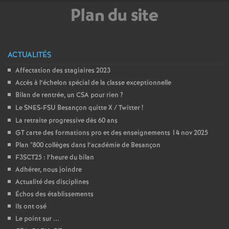
e
Plan du site
c
ACTUALITÉS
o
Affectation des stagiaires 2023
Accès à l’échelon spécial de la classe exceptionnelle
n
Bilan de rentrée, un CSA pour rien
?
Le SNES-FSU Besançon quitte X / Twitter
!
d
La retraite progressive dès 60 ans
GT carte des formations pro et des enseignements 14 nov 2025
d
Plan "800 collèges dans l’académie de Besançon
F3SCT25 : l’heure du bilan
e
Adhérer, nous joindre
Actualité des disciplines
g
Échos des établissements
Ils ont osé
r
Le point sur ...