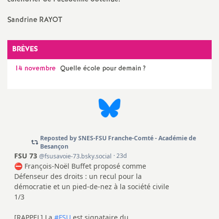
e
s
Sandrine RAYOT
E
BRÈVES
14 novembre
Quelle école pour demain
?
n
s
e
i
g
n