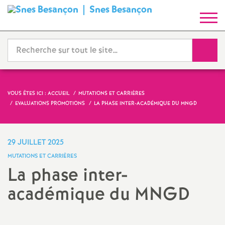
Snes Besançon
S
y
Reche
n
d
VOUS ÊTES ICI :
ACCUEIL
MUTATIONS ET CARRIÈRES
EVALUATIONS PROMOTIONS
LA PHASE INTER-ACADÉMIQUE DU MNGD
i
c
29 JUILLET 2025
MUTATIONS ET CARRIÈRES
a
La phase inter-
académique du MNGD
t
N
Imprimer
l'article