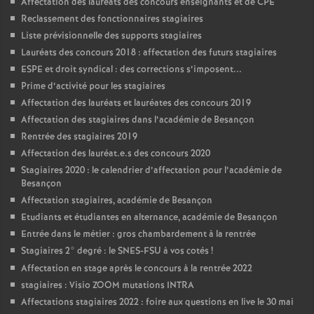
Affectation des lauréats des concours enseignants et de CPE
Reclassement des fonctionnaires stagiaires
o
Liste prévisionnelle des supports stagiaires
Lauréats des concours 2018 : affectation des futurs stagiaires
u
ESPE et droit syndical : des corrections s’imposent...
Prime d’activité pour les stagiaires
r
Affectation des lauréats et lauréates des concours 2019
Affectation des stagiaires dans l’académie de Besançon
s
Rentrée des stagiaires 2019
Affectation des lauréat.e.s des concours 2020
Stagiaires 2020 : le calendrier d’affectation pour l’académie de
Besançon
Affectation stagiaires, académie de Besançon
Etudiants et étudiantes en alternance, académie de Besançon
Entrée dans le métier : gros chambardement à la rentrée
Stagiaires 2° degré : le SNES-FSU à vos cotés
!
Affectation en stage après le concours à la rentrée 2022
stagiaires : Visio ZOOM mutations INTRA
Affectations stagiaires 2022 : foire aux questions en live le 30 mai