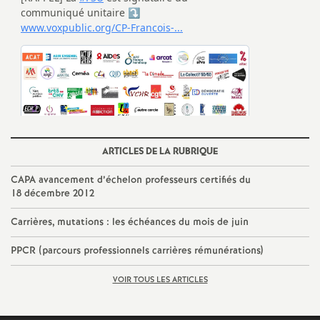
e
m
e
n
t
ARTICLES DE LA RUBRIQUE
CAPA avancement d’échelon professeurs certifiés du
s
18 décembre 2012
d
Carrières, mutations : les échéances du mois de juin
PPCR (parcours professionnels carrières rémunérations)
e
VOIR TOUS LES ARTICLES
S