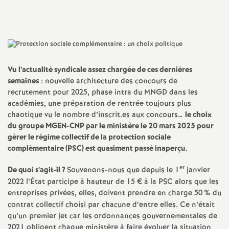
Imprimer
a
l'article
t
i
Vu l’actualité syndicale assez chargée de ces dernières
semaines
: nouvelle architecture des concours de
recrutement pour 2025, phase intra du MNGD dans les
o
académies, une préparation de rentrée toujours plus
chaotique vu le nombre d’inscrit.es aux concours…
le choix
n
du groupe MGEN-CNP par le ministère le 20 mars 2025 pour
gérer le régime collectif de la protection sociale
a
complémentaire (PSC) est quasiment passé inaperçu.
er
De quoi s’agit-il
?
Souvenons-nous que depuis le 1
janvier
l
2022 l’État participe à hauteur de 15 € à la PSC alors que les
entreprises privées, elles, doivent prendre en charge 50
% du
d
contrat collectif choisi par chacune d’entre elles. Ce n’était
qu’un premier jet car les ordonnances gouvernementales de
2021 obligent chaque ministère à faire évoluer la situation