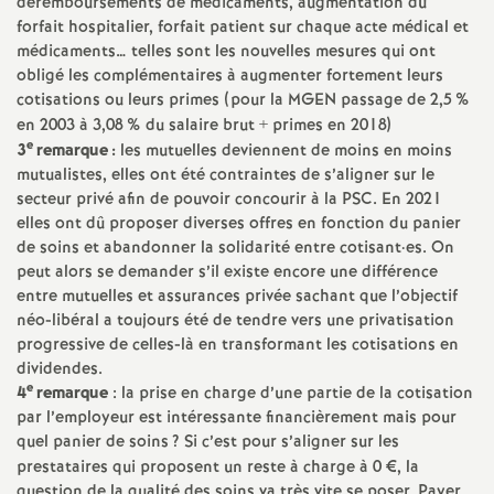
déremboursements de médicaments, augmentation du
e
forfait hospitalier, forfait patient sur chaque acte médical et
médicaments… telles sont les nouvelles mesures qui ont
c
obligé les complémentaires à augmenter fortement leurs
cotisations ou leurs primes (pour la MGEN passage de 2,5
%
o
en 2003 à 3,08
% du salaire brut + primes en 2018)
e
3
remarque :
les mutuelles deviennent de moins en moins
mutualistes, elles ont été contraintes de s’aligner sur le
n
secteur privé afin de pouvoir concourir à la PSC. En 2021
elles ont dû proposer diverses offres en fonction du panier
d
de soins et abandonner la solidarité entre cotisant
·
es. On
peut alors se demander s’il existe encore une différence
d
entre mutuelles et assurances privée sachant que l’objectif
néo-libéral a toujours été de tendre vers une privatisation
progressive de celles-là en transformant les cotisations en
e
dividendes.
e
4
remarque
: la prise en charge d’une partie de la cotisation
g
par l’employeur est intéressante financièrement mais pour
quel panier de soins
? Si c’est pour s’aligner sur les
r
prestataires qui proposent un reste à charge à 0 €, la
question de la qualité des soins va très vite se poser. Payer