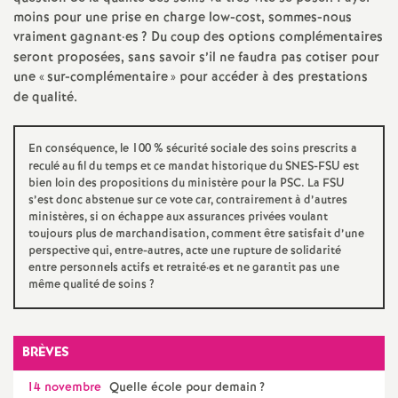
moins pour une prise en charge low-cost, sommes-nous
é
vraiment gagnant
·
es
? Du coup des options complémentaires
seront proposées, sans savoir s’il ne faudra pas cotiser pour
O
une «
sur-complémentaire
» pour accéder à des prestations
de qualité.
r
En conséquence, le 100
% sécurité sociale des soins prescrits a
l
reculé au fil du temps et ce mandat historique du SNES-FSU est
bien loin des propositions du ministère pour la PSC. La FSU
é
s’est donc abstenue sur ce vote car, contrairement à d’autres
ministères, si on échappe aux assurances privées voulant
toujours plus de marchandisation, comment être satisfait d’une
a
perspective qui, entre-autres, acte une rupture de solidarité
entre personnels actifs et retraité
·
es et ne garantit pas une
même qualité de soins
?
n
s
BRÈVES
T
14 novembre
Quelle école pour demain
?