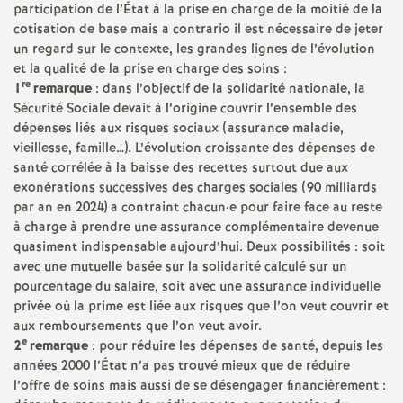
e
participation de l’État à la prise en charge de la moitié de la
cotisation de base mais a contrario il est nécessaire de jeter
m
un regard sur le contexte, les grandes lignes de l’évolution
et la qualité de la prise en charge des soins :
re
1
remarque
: dans l’objectif de la solidarité nationale, la
e
Sécurité Sociale devait à l’origine couvrir l’ensemble des
dépenses liés aux risques sociaux (assurance maladie,
n
vieillesse, famille…). L’évolution croissante des dépenses de
santé corrélée à la baisse des recettes surtout due aux
t
exonérations successives des charges sociales (90 milliards
par an en 2024) a contraint chacun
·
e pour faire face au reste
à charge à prendre une assurance complémentaire devenue
s
quasiment indispensable aujourd’hui. Deux possibilités : soit
avec une mutuelle basée sur la solidarité calculé sur un
d
pourcentage du salaire, soit avec une assurance individuelle
privée où la prime est liée aux risques que l’on veut couvrir et
e
aux remboursements que l’on veut avoir.
e
2
remarque
: pour réduire les dépenses de santé, depuis les
années 2000 l’État n’a pas trouvé mieux que de réduire
S
l’offre de soins mais aussi de se désengager financièrement :