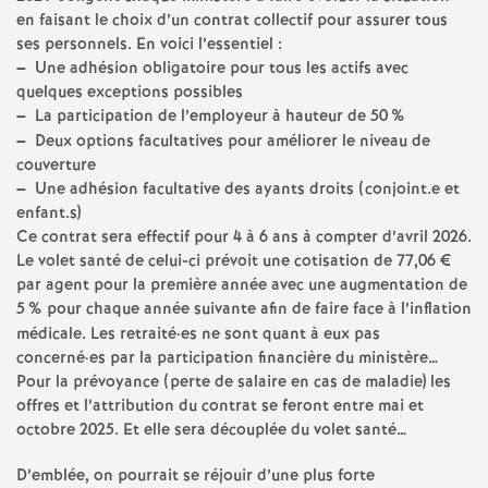
e
en faisant le choix d’un contrat collectif pour assurer tous
s
ses personnels. En voici l’essentiel :
–
Une adhésion obligatoire pour tous les actifs avec
quelques exceptions possibles
E
–
La participation de l’employeur à hauteur de 50
%
–
Deux options facultatives pour améliorer le niveau de
n
couverture
–
Une adhésion facultative des ayants droits (conjoint.e et
s
enfant.s)
Ce contrat sera effectif pour 4 à 6 ans à compter d’avril 2026.
Le volet santé de celui-ci prévoit une cotisation de 77,06 €
e
par agent pour la première année avec une augmentation de
5
% pour chaque année suivante afin de faire face à l’inflation
i
médicale. Les retraité
·
es ne sont quant à eux pas
concerné
·
es par la participation financière du ministère…
g
Pour la prévoyance (perte de salaire en cas de maladie) les
offres et l’attribution du contrat se feront entre mai et
octobre 2025. Et elle sera découplée du volet santé…
n
D’emblée, on pourrait se réjouir d’une plus forte