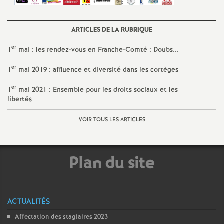
ARTICLES DE LA RUBRIQUE
er
1
mai : les rendez-vous en Franche-Comté : Doubs...
er
1
mai 2019 : affluence et diversité dans les cortèges
er
1
mai 2021 : Ensemble pour les droits sociaux et les
libertés
VOIR TOUS LES ARTICLES
Plan du site
ACTUALITÉS
Affectation des stagiaires 2023