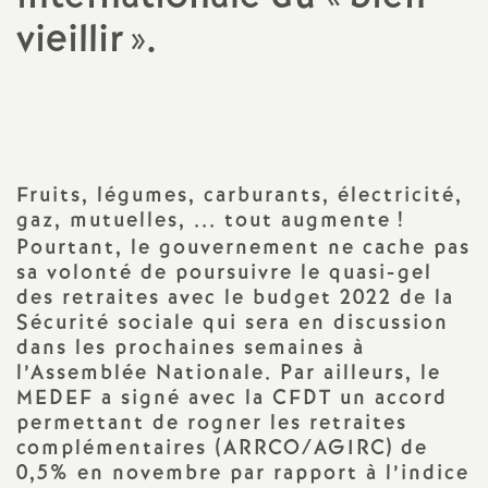
vieillir
».
a
Imprimer
t
l'article
i
Fruits, légumes, carburants, électricité,
o
gaz, mutuelles, ... tout augmente
!
Pourtant, le gouvernement ne cache pas
n
sa volonté de poursuivre le quasi-gel
des retraites avec le budget 2022 de la
a
Sécurité sociale qui sera en discussion
dans les prochaines semaines à
l
l’Assemblée Nationale. Par ailleurs, le
MEDEF a signé avec la CFDT un accord
permettant de rogner les retraites
d
complémentaires (ARRCO/AGIRC) de
0,5% en novembre par rapport à l’indice