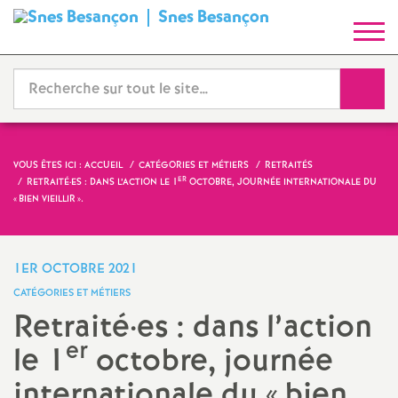
Snes Besançon
S
y
Reche
n
d
VOUS ÊTES ICI :
ACCUEIL
CATÉGORIES ET MÉTIERS
RETRAITÉS
ER
RETRAITÉ
·
ES : DANS L’ACTION LE 1
OCTOBRE, JOURNÉE INTERNATIONALE DU
i
«
BIEN VIEILLIR
».
c
1ER OCTOBRE 2021
a
CATÉGORIES ET MÉTIERS
Retraité
·
es : dans l’action
t
er
le 1
octobre, journée
N
internationale du «
bien