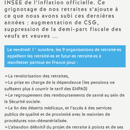
e
INSEE de l’inflation officielle. Ce
grignotage de nos retraites s’ajoute à
s
ce que nous avons subi ces dernières
années : augmentation de CSG,
E
suppression de la demi-part fiscale des
veufs et veuves ...
n
Le vendredi 1° octobre, les 9 organisations de retraité
·
es
s
appellent les retraité
·
es et futur
·
es retraité
·
es à
manifester partout en France pour :
e
➢La revalorisation des retraites,
➢La prise en charge de la dépendance (les pensions ne
i
suffisent plus à couvrir le tarif des EHPAD)
➢Le regroupement des remboursements de santé au sein de
g
la Sécurité sociale.
➢La fin des déserts médicaux, et l’accès à des services
publics de qualité et de proximité avec le maintien de
n
procédures non-dématérialisée.
➢L’abandon définitif du projet de retraite à points et de ses