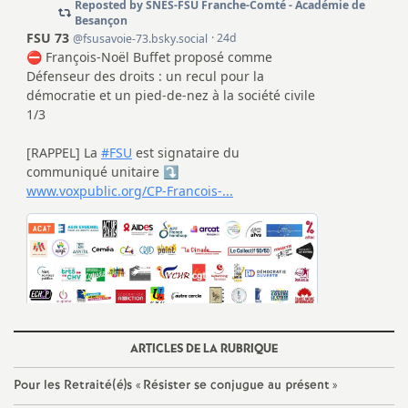
e
c
o
n
d
d
e
g
ARTICLES DE LA RUBRIQUE
r
Pour les Retraité(é)s «
Résister se conjugue au présent
»