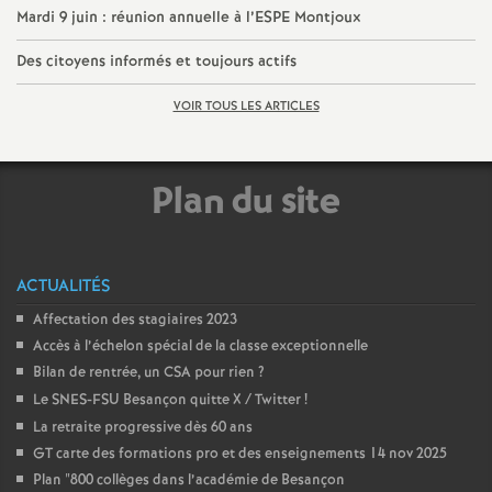
Mardi 9 juin : réunion annuelle à l’ESPE Montjoux
é
Des citoyens informés et toujours actifs
O
VOIR TOUS LES ARTICLES
r
Plan du site
l
é
ACTUALITÉS
a
Affectation des stagiaires 2023
Accès à l’échelon spécial de la classe exceptionnelle
n
Bilan de rentrée, un CSA pour rien
?
Le SNES-FSU Besançon quitte X / Twitter
!
s
La retraite progressive dès 60 ans
GT carte des formations pro et des enseignements 14 nov 2025
T
Plan "800 collèges dans l’académie de Besançon