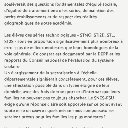
e
soulèverait des questions fondamentales d’équité sociale,
d’égalité de traitement entre les séries, de maintien des
s
petits établissements et de respect des réalités
géographiques de notre académie.
E
Les élèves des séries technologiques - STMG, STI2D, STL,
n
ST2S - sont en proportion significativement plus nombreux à
être issus de milieux modestes que leurs homologues de la
voie générale. Ce constat est documenté par la DEPP et les
s
rapports du Conseil national de l’évaluation du système
scolaire.
e
Un élargissement de la sectorisation à l’échelle
départementale signifierait concrètement, pour ces élèves,
i
une affectation possible dans un lycée éloigné de leur
domicile, avec des frais de transport et d’internat que leurs
familles ne peuvent pas toujours absorber. Le SNES-FSU
g
exige qu’une réponse claire soit apportée sur ce point avant
toute mise en œuvre : quels mécanismes compensatoires
n
seraient prévus pour les familles les plus modestes
?