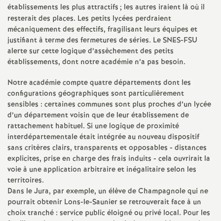
e
établissements les plus attractifs
; les autres iraient là où il
resterait des places. Les petits lycées perdraient
mécaniquement des effectifs, fragilisant leurs équipes et
c
justifiant à terme des fermetures de séries. Le SNES-FSU
alerte sur cette logique d’assèchement des petits
o
établissements, dont notre académie n’a pas besoin.
n
Notre académie compte quatre départements dont les
configurations géographiques sont particulièrement
sensibles : certaines communes sont plus proches d’un lycée
d
d’un département voisin que de leur établissement de
rattachement habituel. Si une logique de proximité
d
interdépartementale était intégrée au nouveau dispositif
sans critères clairs, transparents et opposables - distances
e
explicites, prise en charge des frais induits - cela ouvrirait la
voie à une application arbitraire et inégalitaire selon les
territoires.
g
Dans le Jura, par exemple, un élève de Champagnole qui ne
pourrait obtenir Lons-le-Saunier se retrouverait face à un
r
choix tranché : service public éloigné ou privé local. Pour les