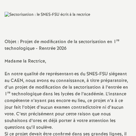
a
t
i
re
Objet : Projet de modification de la sectorisation en 1
technologique - Rentrée 2026
o
Madame la Rectrice,
n
En notre qualité de représentant
·
es du SNES-FSU siégeant
au CAEN, nous avons eu connaissance, à titre préparatoire,
a
d’un projet de modification de la sectorisation à l’entrée en
re
1
technologique dans les lycées de l’académie. L’instance
compétente n’ayant pas encore eu lieu, ce projet n’a à ce
l
jour fait l’objet d’aucun examen contradictoire ni d’aucun
vote. C’est précisément pour cette raison que nous
d
souhaitons d’ores et déjà porter à votre attention les
questions qu’il soulève.
Si ce projet devait être confirmé dans ses grandes lignes, il