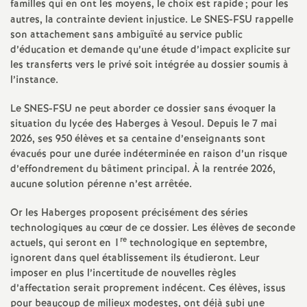
familles qui en ont les moyens, le choix est rapide
; pour les
é
autres, la contrainte devient injustice. Le SNES-FSU rappelle
son attachement sans ambiguïté au service public
d’éducation et demande qu’une étude d’impact explicite sur
O
les transferts vers le privé soit intégrée au dossier soumis à
l’instance.
r
Le SNES-FSU ne peut aborder ce dossier sans évoquer la
l
situation du lycée des Haberges à Vesoul. Depuis le 7 mai
2026, ses 950 élèves et sa centaine d’enseignants sont
évacués pour une durée indéterminée en raison d’un risque
é
d’effondrement du bâtiment principal. À la rentrée 2026,
aucune solution pérenne n’est arrêtée.
a
Or les Haberges proposent précisément des séries
n
technologiques au cœur de ce dossier. Les élèves de seconde
re
actuels, qui seront en 1
technologique en septembre,
ignorent dans quel établissement ils étudieront. Leur
s
imposer en plus l’incertitude de nouvelles règles
d’affectation serait proprement indécent. Ces élèves, issus
T
pour beaucoup de milieux modestes, ont déjà subi une