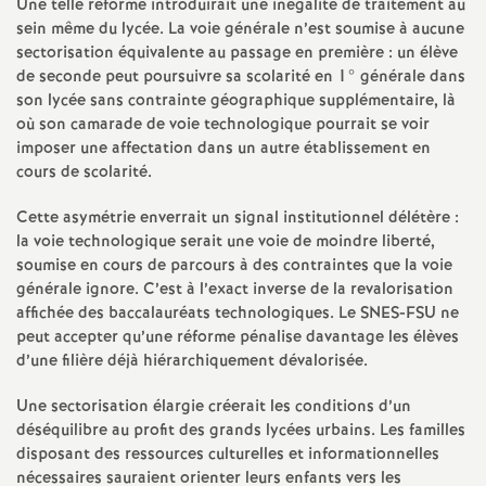
e
Une telle réforme introduirait une inégalité de traitement au
sein même du lycée. La voie générale n’est soumise à aucune
sectorisation équivalente au passage en première : un élève
m
de seconde peut poursuivre sa scolarité en 1° générale dans
son lycée sans contrainte géographique supplémentaire, là
e
où son camarade de voie technologique pourrait se voir
imposer une affectation dans un autre établissement en
n
cours de scolarité.
Cette asymétrie enverrait un signal institutionnel délétère :
t
la voie technologique serait une voie de moindre liberté,
soumise en cours de parcours à des contraintes que la voie
s
générale ignore. C’est à l’exact inverse de la revalorisation
affichée des baccalauréats technologiques. Le SNES-FSU ne
d
peut accepter qu’une réforme pénalise davantage les élèves
d’une filière déjà hiérarchiquement dévalorisée.
e
Une sectorisation élargie créerait les conditions d’un
déséquilibre au profit des grands lycées urbains. Les familles
S
disposant des ressources culturelles et informationnelles
nécessaires sauraient orienter leurs enfants vers les