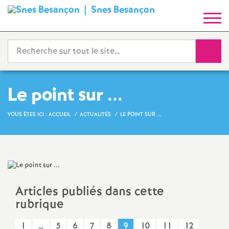
Snes Besançon
S
y
Reche
n
d
Le point sur ...
i
VOUS ÊTES ICI :
ACCUEIL
ACTUALITÉS
LE POINT SUR ...
c
a
Articles publiés dans cette
t
rubrique
N
1
…
5
6
7
8
9
10
11
12