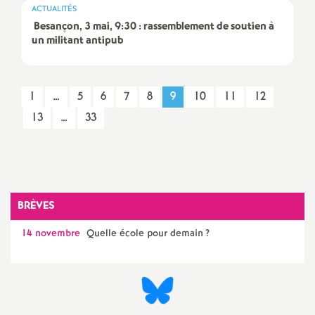
ACTUALITÉS
é
Besançon, 3 mai, 9:30 : rassemblement de soutien à
un militant antipub
O
r
1
…
5
6
7
8
9
10
11
12
13
…
33
l
é
Imprimer
l'article
a
BRÈVES
n
14 novembre
Quelle école pour demain
?
s
T