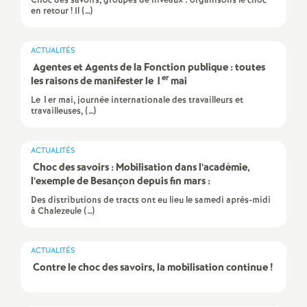
Choc des savoirs, groupes de niveaux : organisons le choc
e
en retour ! Il (…)
c
ACTUALITÉS
Agentes et Agents de la Fonction publique : toutes
o
er
les raisons de manifester le 1
mai
Le 1er mai, journée internationale des travailleurs et
travailleuses, (…)
n
d
ACTUALITÉS
Choc des savoirs : Mobilisation dans l’académie,
l’exemple de Besançon depuis fin mars :
d
Des distributions de tracts ont eu lieu le samedi après-midi
à Chalezeule (…)
e
g
ACTUALITÉS
Contre le choc des savoirs, la mobilisation continue
!
r