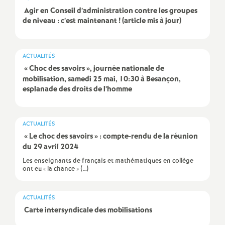
e
Agir en Conseil d’administration contre les groupes
s
de niveau : c’est maintenant
! (article mis à jour)
E
ACTUALITÉS
«
Choc des savoirs
», journée nationale de
n
mobilisation, samedi 25 mai, 10:30 à Besançon,
esplanade des droits de l’homme
s
e
ACTUALITÉS
«
Le choc des savoirs
» : compte-rendu de la réunion
du 29 avril 2024
i
Les enseignants de français et mathématiques en collège
ont eu « la chance » (…)
g
n
ACTUALITÉS
Carte intersyndicale des mobilisations