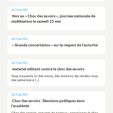
e
ACTUALITÉS
m
Non au «
Choc des savoirs
», journée nationale de
mobilisation le samedi 25 mai
e
n
ACTUALITÉS
«
Grande concertation
» sur le respect de l’autorité
t
ACTUALITÉS
s
matériel militant contre le choc des savoirs
Vous trouverez ici des tracts, des motions, les rendez-vous
d
des semaines à (…)
e
ACTUALITÉS
Choc des savoirs : Réunions publiques dans
S
l’académie