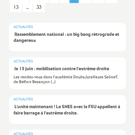
13
…
33
a
t
ACTUALITÉS
Rassemblement national : un big bang rétrograde et
i
dangereux
o
ACTUALITÉS
le 15 juin : mobilisation contre l’extrême droite
n
Les rendez-vous dans l’académie DoubsJuraHaute SaôneT.
de Belfort Besançon (…)
a
ACTUALITÉS
l
L’unité maintenant
! Le SNES avec la FSU appellent à
faire barrage à l’extrême droite.
d
ACTUALITÉS